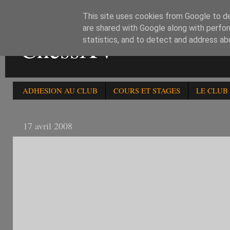
This site uses cookies from Google to del
are shared with Google along with perfor
ChessXV
statistics, and to detect and address ab
ADHESION AU CLUB
COURS ET STAGES
LE CLUB
17 avril 2008
Open international d'Issy Les Moulinaux
Le tournoi d'échecs d'Issy-les-Moulineaux du jeudi 1
Départ du CHESS XV, jeudi 1er mai à 9h30.
joueurs actuellement inscrits :
- Henri