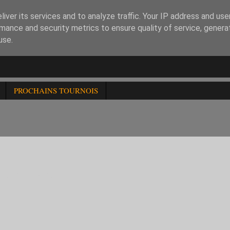
iver its services and to analyze traffic. Your IP address and us
mance and security metrics to ensure quality of service, gener
use.
PROCHAINS TOURNOIS
er au dimanche 4 mai.