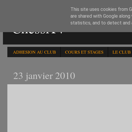
This site uses cookies from Go
are shared with Google along 
ChessXV
statistics, and to detect and
ADHESION AU CLUB
COURS ET STAGES
LE CLUB
23 janvier 2010
2è MASTER CHESSXV CL