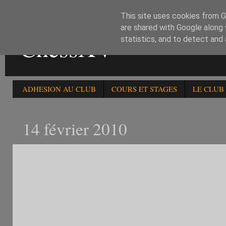
This site uses cookies from Go
are shared with Google along 
ChessXV
statistics, and to detect and
ADHESION AU CLUB
COURS ET STAGES
LE CLUB
14 février 2010
3è OPEN FIDE - 2200 CL