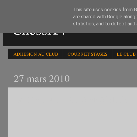
This site uses cookies from Go
are shared with Google along 
ChessXV
statistics, and to detect and
ADHESION AU CLUB
COURS ET STAGES
LE CLUB
27 mars 2010
2è OPEN FIDE APPARIEM