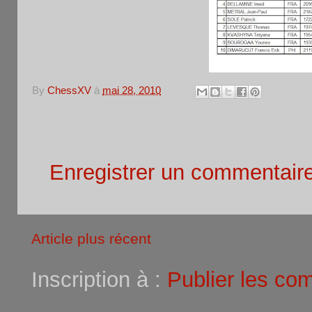
By
ChessXV
à
mai 28, 2010
Aucun commentaire:
Enregistrer un commentair
Article plus récent
Inscription à :
Publier les co