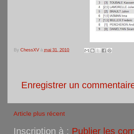
By
ChessXV
à
mai 31, 2010
Aucun commentaire:
Enregistrer un commentair
Article plus récent
Inscription à :
Publier les co