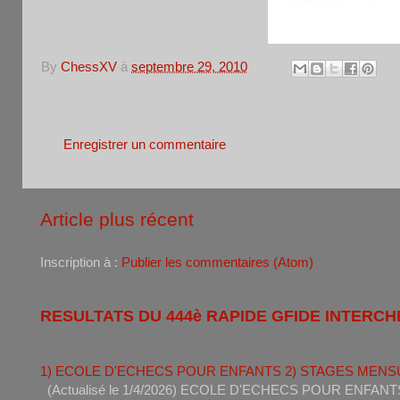
By
ChessXV
à
septembre 29, 2010
Aucun commentaire:
Enregistrer un commentaire
Article plus récent
Inscription à :
Publier les commentaires (Atom)
RESULTATS DU 444è RAPIDE GFIDE INTERCH
1) ECOLE D'ECHECS POUR ENFANTS 2) STAGES MENS
(Actualisé le 1/4/2026) ECOLE D'ECHECS POUR ENF