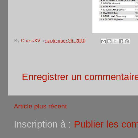
By
ChessXV
à
septembre 26, 2010
Aucun commentaire:
Enregistrer un commentair
Article plus récent
Inscription à :
Publier les co