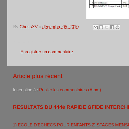
By
ChessXV
à
décembre 05, 2010
Aucun commentaire:
Enregistrer un commentaire
Article plus récent
Inscription à :
Publier les commentaires (Atom)
RESULTATS DU 444è RAPIDE GFIDE INTERCH
1) ECOLE D'ECHECS POUR ENFANTS 2) STAGES MENS