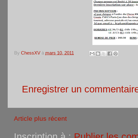
By
ChessXV
à
mars 10, 2011
Aucun commentaire:
Enregistrer un commentair
Article plus récent
Inscription à :
Publier les co