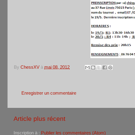
By
ChessXV
à
mai 08, 2012
Aucun commentaire:
Enregistrer un commentaire
Article plus récent
Inscription à :
Publier les commentaires (Atom)