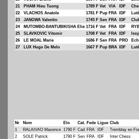
21
PHAM Hieu Tuong
1789 F
Vet
VIA
IDF
Che
22
VLACHOS Anatole
1781 F
Pup
FRA
IDF
Lut
23
JANGWA Valentin
1745 F
Sen
FRA
IDF
Clu
24
MUTOMBO-BANTUBIKISHA Elie
1716 F
Vet
FRA
IDF
RY
25
SLAVKOVIC Vitomir
1708 F
Vet
FRA
IDF
Iss
26
LE MOAL Marie
1686 F
Sen
FRA
PRO
Ech
27
LUX Hugo De Melo
1667 F
Pup
BRA
IDF
Lut
81è OPEN FIDE CHESS XV TOURNOI B 
Nr
Nom
Elo
Cat.
Fede
Ligue
Club
1
RALAIVAO Maxence
1790 F
Cad
FRA
IDF
Tremblay en Fr
2
SOLE Patrick
1790 F
Sen
FRA
IDF
Inter Chess