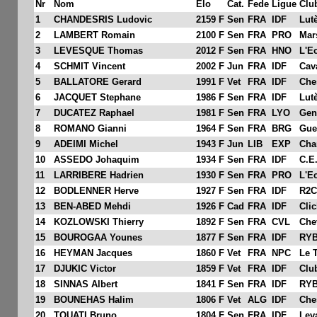
Nr
Nom
Elo
Cat.
Fede
Ligue
Clu
1
CHANDESRIS Ludovic
2159 F
Sen
FRA
IDF
Lut
2
LAMBERT Romain
2100 F
Sen
FRA
PRO
Mar
3
LEVESQUE Thomas
2012 F
Sen
FRA
HNO
L'E
4
SCHMIT Vincent
2002 F
Jun
FRA
IDF
Cav
5
BALLATORE Gerard
1991 F
Vet
FRA
IDF
Che
6
JACQUET Stephane
1986 F
Sen
FRA
IDF
Lut
7
DUCATEZ Raphael
1981 F
Sen
FRA
LYO
Gen
8
ROMANO Gianni
1964 F
Sen
FRA
BRG
Gue
9
ADEIMI Michel
1943 F
Jun
LIB
EXP
Cha
10
ASSEDO Johaquim
1934 F
Sen
FRA
IDF
C.E
11
LARRIBERE Hadrien
1930 F
Sen
FRA
PRO
L'E
12
BODLENNER Herve
1927 F
Sen
FRA
IDF
R2C
13
BEN-ABED Mehdi
1926 F
Cad
FRA
IDF
Cli
14
KOZLOWSKI Thierry
1892 F
Sen
FRA
CVL
Chev
15
BOUROGAA Younes
1877 F
Sen
FRA
IDF
RY
16
HEYMAN Jacques
1860 F
Vet
FRA
NPC
Le 
17
DJUKIC Victor
1859 F
Vet
FRA
IDF
Clu
18
SINNAS Albert
1841 F
Sen
FRA
IDF
RY
19
BOUNEHAS Halim
1806 F
Vet
ALG
IDF
Che
20
TOUATI Bruno
1804 F
Sen
FRA
IDF
Lev