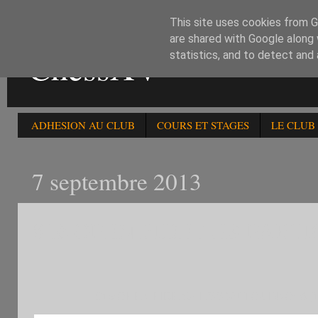
This site uses cookies from Go
are shared with Google along 
ChessXV
statistics, and to detect and
ADHESION AU CLUB
COURS ET STAGES
LE CLUB
7 septembre 2013
81è OPEN FIDE LES PART
81è OPEN FIDE CHESS XV TOURNOI A (1