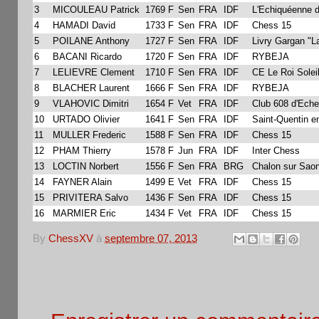
3
MICOULEAU Patrick
1769 F
Sen
FRA
IDF
L'Echiquéenne de
4
HAMADI David
1733 F
Sen
FRA
IDF
Chess 15
5
POILANE Anthony
1727 F
Sen
FRA
IDF
Livry Gargan "
6
BACANI Ricardo
1720 F
Sen
FRA
IDF
RYBEJA
7
LELIEVRE Clement
1710 F
Sen
FRA
IDF
CE Le Roi Soleil
8
BLACHER Laurent
1666 F
Sen
FRA
IDF
RYBEJA
9
VLAHOVIC Dimitri
1654 F
Vet
FRA
IDF
Club 608 d'Eche
10
URTADO Olivier
1641 F
Sen
FRA
IDF
Saint-Quentin e
11
MULLER Frederic
1588 F
Sen
FRA
IDF
Chess 15
12
PHAM Thierry
1578 F
Jun
FRA
IDF
Inter Chess
13
LOCTIN Norbert
1556 F
Sen
FRA
BRG
Chalon sur Sao
14
FAYNER Alain
1499 E
Vet
FRA
IDF
Chess 15
15
PRIVITERA Salvo
1436 F
Sen
FRA
IDF
Chess 15
16
MARMIER Eric
1434 F
Vet
FRA
IDF
Chess 15
By
ChessXV
à
septembre 07, 2013
Aucun commentaire: