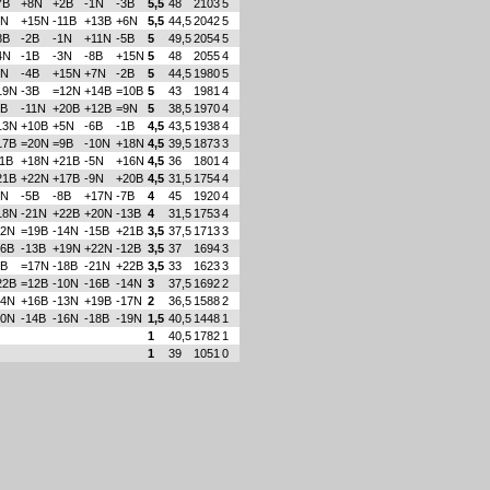
7B
+8N
+2B
-1N
-3B
5,5
48
2103
5
3N
+15N
-11B
+13B
+6N
5,5
44,5
2042
5
8B
-2B
-1N
+11N
-5B
5
49,5
2054
5
4N
-1B
-3N
-8B
+15N
5
48
2055
4
6N
-4B
+15N
+7N
-2B
5
44,5
1980
5
19N
-3B
=12N
+14B
=10B
5
43
1981
4
1B
-11N
+20B
+12B
=9N
5
38,5
1970
4
13N
+10B
+5N
-6B
-1B
4,5
43,5
1938
4
17B
=20N
=9B
-10N
+18N
4,5
39,5
1873
3
11B
+18N
+21B
-5N
+16N
4,5
36
1801
4
21B
+22N
+17B
-9N
+20B
4,5
31,5
1754
4
2N
-5B
-8B
+17N
-7B
4
45
1920
4
18N
-21N
+22B
+20N
-13B
4
31,5
1753
4
12N
=19B
-14N
-15B
+21B
3,5
37,5
1713
3
16B
-13B
+19N
+22N
-12B
3,5
37
1694
3
9B
=17N
-18B
-21N
+22B
3,5
33
1623
3
22B
=12B
-10N
-16B
-14N
3
37,5
1692
2
14N
+16B
-13N
+19B
-17N
2
36,5
1588
2
20N
-14B
-16N
-18B
-19N
1,5
40,5
1448
1
1
40,5
1782
1
1
39
1051
0