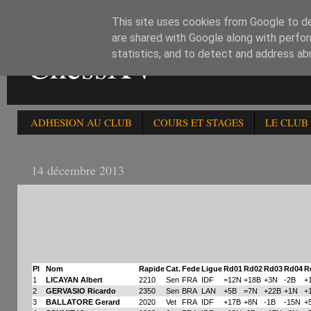
This site uses cookies from Google to del
are shared with Google along with perfor
ChessXV
statistics, and to detect and address ab
ADHESION AU CLUB
COURS ET STAGES
LE CLUB
14 décembre 2013
CHAMPIONNAT INTERNATIONAL D'ECHECS RAP
105è RAPIDE HOMOLOGUE CH
Grille américaine après la ro
Pl
Nom
Rapide
Cat.
Fede
Ligue
Rd01
Rd02
Rd03
Rd04
R
1
LICAYAN Albert
2210
Sen
FRA
IDF
=12N
+18B
+3N
-2B
+
2
GERVASIO Ricardo
2350
Sen
BRA
LAN
+5B
=7N
+22B
+1N
+
3
BALLATORE Gerard
2020
Vet
FRA
IDF
+17B
+8N
-1B
-15N
+