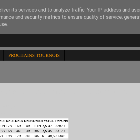
iver its services and to analyze traffic. Your IP address and us
mance and security metrics to ensure quality of service, gener
use.
PROCHAINS TOURNOIS
IDE 2013 DU CLUB CHESS XV RESULTAT FINAL
ESS XV
nde 9
d05
Rd06
Rd07
Rd08
Rd09
Pts
Bu.
Perf.
NV
10N
+7N
+6B
+4B
+11N
7,5
47
2287
7
15B
+6N
-4N
+3B
+8N
7,5
45
2317
7
5B
+9N
+7B
-2N
+4N
6
48,5
2134
6