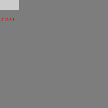
 ancien
/2026 )
...