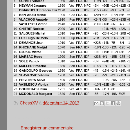
4
SCHMIT Vincent
1960
Jun
FRA
IDF
+19N
-6B
+17N
+9N
=
5
HEYMAN Jacques
1890
Vet
FRA
NPC
-2N
+20B
=10N
+12B
-
6
DIMARUCUT Francis Erik
2170
Sen
PHI
IDF
+15B
+4N
+9B
-7N
+
7
BEN-ABED Mehdi
1996
Cad
FRA
IDF
+20N
=2B
+13N
+6B
=
8
VLACHOS Anatole
1910
Pup
FRA
IDF
+24N
-3B
+23N
+13B
-
9
VASILESCU Victor
2140
Sen
FRA
IDF
+11N
+16B
-6N
-4B
+
10
CHITRIT Norbert
2020
Vet
FRA
IDF
+21N
=5B
+22N
-
11
SALGUES Michel
1810
Sen
FRA
IDF
-9B
-23N
+18N
=20B
+
12
LUX Hugo De Melo
1890
Pup
BRA
IDF
=1B
-22N
+14B
-5N
+
13
DEMANGE Jean
1910
Vet
FRA
IDF
=22B
+14N
-7B
-8N
-
14
KHICHANE Madjid
1670
Sen
FRA
IDF
=18N
-13B
-12N
-19B
+
15
DJUKIC Victor
1850
Vet
FRA
IDF
-6N
+19B
+16N
+3B
-
16
MARSAC Hugo
1990
Sen
FRA
IDF
+23B
-9N
-15B
-17B
+
17
SOLE Patrick
1810
Sen
FRA
IDF
-3N
+24B
-4B
+16N
-
18
MULLER Frederic
1660
Sen
FRA
IDF
=14B
-1N
-11B
+21N
-
19
GANDOLFO Georges
1650
Vet
FRA
IDF
-4B
-15N
+24B
+14N
-
20
SLAVKOVIC Vitomir
1760
Vet
FRA
IDF
-7B
-5N
+21B
=11N
+
21
PRIVITERA Salvo
1490
Sen
FRA
IDF
-10B
-20N
-18B
-
22
VASILESCU Viorica
1390
Vet
FRA
IDF
=13N
+12B
-2N
-10B
-
23
BOUNEHAS Halim
1731
Vet
ALG
IDF
-16N
+11B
-8B
24
MCDONALD Margaret
1340
Sen
FRA
IDF
-8B
-17N
-19N
EXE
By
ChessXV
à
décembre 14, 2013
Aucun commentaire:
Enregistrer un commentaire