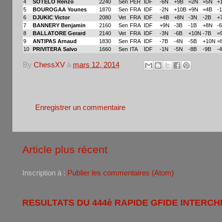
4
SOTELO Renzo
2240
Sen
PER
IDF
-6N
+9B
=2N
=5N
+
5
BOUROGAA Younes
1870
Sen
FRA
IDF
-2N
+10B
+9N
=4B
-
6
DJUKIC Victor
2080
Vet
FRA
IDF
+4B
+8N
-3N
-2B
+
7
BANNERY Benjamin
2160
Sen
FRA
IDF
+9N
-3B
-1B
+8N
-
8
BALLATORE Gerard
2140
Vet
FRA
IDF
-3N
-6B
+10N
-7B
=
9
ANTIPAS Arnaud
1830
Sen
FRA
IDF
-7B
-4N
-5B
+10N
=
10
PRIVITERA Salvo
1660
Sen
ITA
IDF
-1N
-5N
-8B
-9B
-
By
ChessXV
à
mars 12, 2014
Aucun commentaire:
Enregistrer un commentaire
Article plus récent
Inscription à :
Publier les commentaires (Atom)
RESULTATS DU 444è RAPIDE GFIDE INTERCH