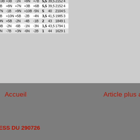
10B
=3B
-1N
+8N
+7B
5,5
39,5
2152
4
1B
=8N
=7N
+3B
+6B
5,5
39,5
2152
4
7N
-1B
+9N
+10B
-5N
5
40
2104
5
6B
+10N
=5B
-2B
-4N
3,5
41,5
1985
3
9N
=5B
-2N
-4B
-1B
2
43
1849
1
8B
-2N
-6B
-1N
-3N
1,5
43,5
1794
1
4N
-7B
+3N
-6N
-2B
1
44
1629
1
Accueil
Article plus
ESS DU 290726