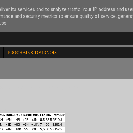
iver its services and to analyze traffic. Your IP address and us
mance and security metrics to ensure quality of service, gener
use.
PROCHAINS TOURNOIS
EDI 120314 CLASSEMENT FINAL
XV
nde 9
d05
Rd06
Rd07
Rd08
Rd09
Pts
Bu.
Perf.
NV
5N
+6N
+4B
+9B
+8N
8,5
36,5
2510
8
3N
+9B
+8B
+7N
+10N
7
38
2282
6
2B
=4N
-10B
-5N
+9B
5,5
39,5
2157
5