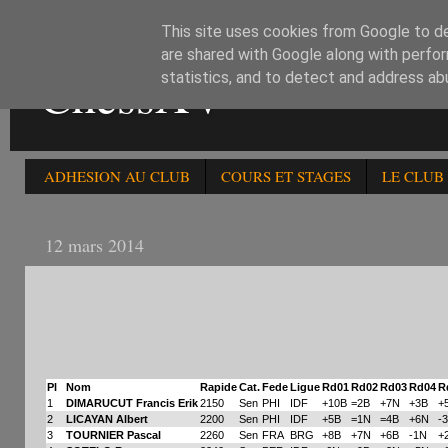
This site uses cookies from Google to del
are shared with Google along with perfor
ChessXV
statistics, and to detect and address ab
ADHESION AU CLUB
COURS ET STAGES
LE CLUB
12 mars 2014
TOURNOI HEBDOMADAIRE DE BLITZ DU MERCR
BLITZ DU 120314 CHESS 
Grille américaine après la ro
Pl
Nom
Rapide
Cat.
Fede
Ligue
Rd01
Rd02
Rd03
Rd04
R
1
DIMARUCUT Francis Erik
2150
Sen
PHI
IDF
+10B
=2B
+7N
+3B
+
2
LICAYAN Albert
2200
Sen
PHI
IDF
+5B
=1N
=4B
+6N
-
3
TOURNIER Pascal
2260
Sen
FRA
BRG
+8B
+7N
+6B
-1N
+