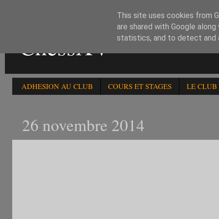
This site uses cookies from Go
are shared with Google along 
ChessXV
statistics, and to detect and
ADHESION AU CLUB
COURS ET STAGES
LE CLUB
26 novembre 2014
68è TOURNOI RAPIDE H
251114 POUR LA POPULA
R