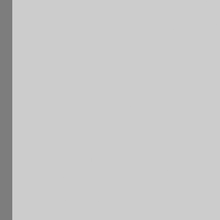
68è RAPIDE 
Grille amé
Fed
Pl
Nom
Rapide
Cat.
e
2190
Sen
1
SOTELO Renzo
PE
R
M
1900
Sen
2
SOKO
VIE
R
M
Sen
3
LICAYAN Albert
2110 R
PHI
M
1810
Sen
4
PANAGET Bruno
FR
R
M
QUENOLLE
1810
Sen
5
FR
Philippe
R
M
1670
6
DEMANGE Jean
VetM
FR
R
1960
7
DJUKIC Victor
VetM
FR
R