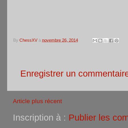
Sen
8
VAN CAO Tony
1499 E
VIE
M
9
MELNIK Lena
1399 E
SenF
GE
1
RO
MIKA
1399 E
SenF
0
U
By
ChessXV
à
novembre 26, 2014
Aucun commentaire:
Enregistrer un commentair
Article plus récent
Inscription à :
Publier les co