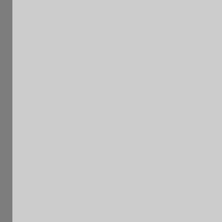
1684
Sen
1
MARSAC Hugo
F
F
M
1662
Sen
2
TOUATI Bruno
F
F
M
1659
3
VLAHOVIC Dimitri
VetM
F
F
1632
Sen
4
CHOUGUI Krimo
F
F
M
1613
Sen
5
PHAM Thierry
F
F
M
SELVARADJE
1599
Sen
6
F
Partibane
F
M
1591
Ben
7
LE LUID Joseph
F
F
M
MOUSSOUS
1574
Sen
8
F
Mohamed
F
M
1517
Sen
9
ROSSI Jeremie
F
F
M