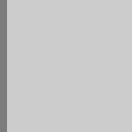
Lis
Nr
Nom
Elo
Cat.
1
SCHMIT Vincent
2077 F
Jun
2
PEREPELITSKY Phillip
2065 F
Sen
3
SOTELO Renzo
2010 F
Sen
4
BALLATORE Gerard
1925 F
Vet
5
GOMEZ Jose
1913 F
Sen
6
BENHAIM Louis
1848 F
Cad
7
HEYMAN Jacques
1825 F
Vet
8
PHAM Hieu Tuong
1779 F
Vet
9
BILLOT Daniel
1760 F
Vet
10
SLAVKOVIC Vitomir
1731 F
Vet
120è OPEN FIDE
Lis
N
F
Nom
Elo
Cat.
r
e