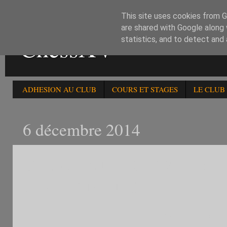
This site uses cookies from Go
are shared with Google along 
ChessXV
statistics, and to detect and
ADHESION AU CLUB
COURS ET STAGES
LE CLUB
6 décembre 2014
120è OPEN FIDE -2200 DE
PARTICIPANTS
120è OPEN FIDE C