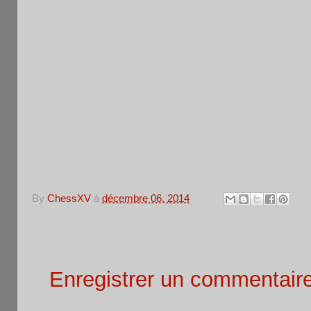
1
1501
MARMIER Eric
VetM
F
0
F
1399
Sen
11
MERCIER Julien
F
E
M
1
1398
Sen
HUMBLOT Philippe
F
2
F
M
1
1377
GONTIER Vincent
VetM
F
3
F
1
MORACCHINI
1349
PupF
F
4
Margaux
F
By
ChessXV
à
décembre 06, 2014
Aucun commentaire:
Enregistrer un commentair