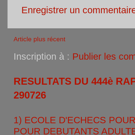
Enregistrer un commentair
Article plus récent
Inscription à :
Publier les co
RESULTATS DU 444è RA
290726
1) ECOLE D'ECHECS POU
POUR DEBUTANTS ADULTE