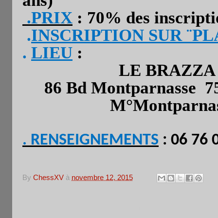
ans)
.PRIX
: 70% des inscripti
.
INSCRIPTION SUR ¨P
.
LIEU
:
LE BRAZZA
86 Bd Montparnasse 75
M°Montpa
. RENSEIGNEMENTS
: 0
By
ChessXV
à
novembre 12, 2015
Aucun commentaire: