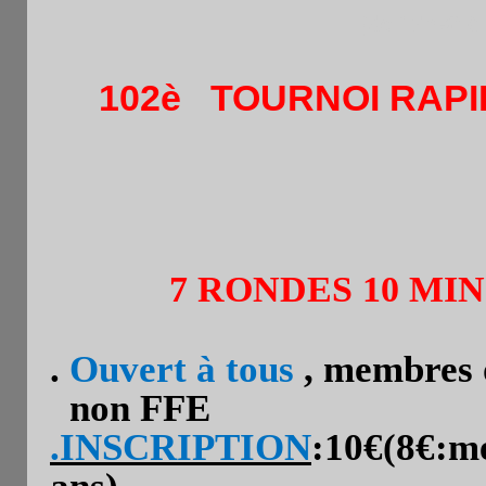
(de 15h30 à
102è
TOURNOI RAPI
7 RONDES 10 MIN
.
Ouvert à tous
, membres o
non FFE
.
INSCRIPTION
:10€(8€:me