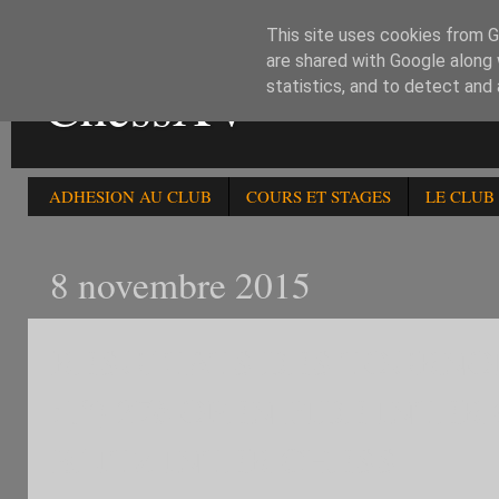
This site uses cookies from Go
are shared with Google along 
ChessXV
statistics, and to detect and
ADHESION AU CLUB
COURS ET STAGES
LE CLUB
8 novembre 2015
RESULTATS DES TOURNO
:1°) 27è OPEN FIDE INTER
BLITZ INTER CHESS