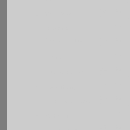
e
e
2240
Sen
F
1
SOTELO Renzo
R
M
A
2150
Sen
F
2
LICAYAN Albert
R
M
A
DIMARUCUT Francis
2130
Sen
3
P
Erwin
R
M
1800
Sen
F
4
RONNIE
R
M
A
1510
Sen
F
5
DELA RAMA Rolando
R
M
A
1840
Sen
F
6
PHAM Thierry
R
M
A
2030
Sen
F
7
BOUROGAA Younes
R
M
A
1890
Vet
F
8
DJUKIC Victor
R
M
A
1760
Sen
F