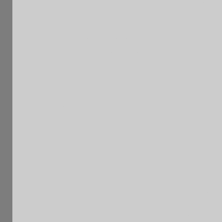
27èOPEN FIDE I
Grille amé
Pl
Nom
Elo
Cat
1
EMSALEM Marc
1394 F
Se
2
LAOUAMRI Samy
1026 F
Po
3
WARNIER Yanis
1326 F
Po
4
MATSUMURA Cocoro
1267 F
Pp
5
GAULT Paolo
1595 F
Ca
6
BREHAUT Eric
1399 E
Se
7
BREHAUT Carl
1555 F
Po
8
BREHAUT Diane
1102 F
Pp
53è OPEN DE B
Grille amé
Rapid
F
Pl
Nom
Cat.