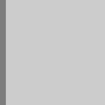
27è OPEN FIDE INT
Grille amé
Pl
Nom
Elo
C
1
BEN KHELIFA Noomene
2074 F
S
2
PHAM Thierry
1846 F
S
3
DJUKIC Victor
1814 F
V
4
JACQ Philippe
1748 F
S
5
KITACHEWSKY Daniel
1871 F
S
6
BALLATORE Gerard
1945 F
V
7
PHAM Hieu Tuong
1747 F
V