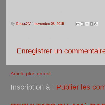
9
JACQ Philippe
R
M
A
1
1499
Sen
F
REMPLACANT
0
E
M
A
By
ChessXV
à
novembre 08, 2015
Aucun commentaire:
Enregistrer un commentair
Article plus récent
Inscription à :
Publier les co