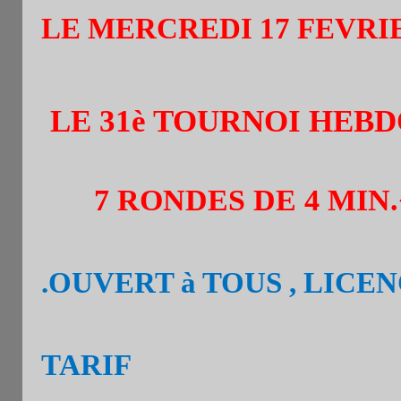
LE MERCREDI 17 FEVRIE
( 20h à 21h30)
LE 31è TOURNOI HEB
organisé par le club Inter Chess avec l
7 RONDES DE 4 MIN.
.OUVERT à TOUS , LICE
TARIF
: 5€ (4€: memb.chess 