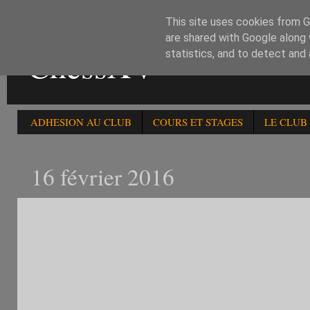
This site uses cookies from Go
are shared with Google along 
ChessXV
statistics, and to detect and
ADHESION AU CLUB
COURS ET STAGES
LE CLUB
16 février 2016
LE MERCREDI 17 FEVRIER
HEBDO A PARIS MONTPA
LICENCIES OU NON FFE