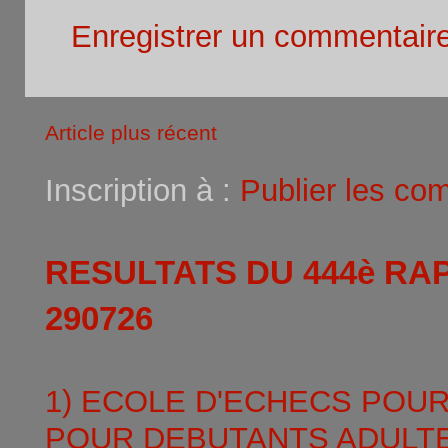
Enregistrer un commentair
Article plus récent
Inscription à :
Publier les co
RESULTATS DU 444è RA
290726
1) ECOLE D'ECHECS POU
POUR DEBUTANTS ADULTE