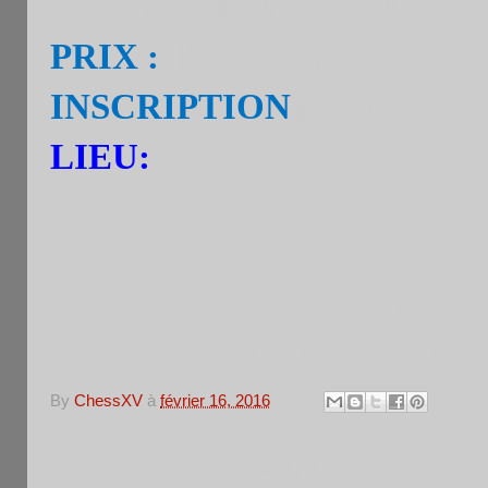
avec niveau ou élo blitz o
PRIX :
Total des prix=60% i
INSCRIPTION
par tel. , sm
LIEU:
CAFE LE BRA
86 Bd du Montparna
Métro Montparn
By
ChessXV
à
février 16, 2016
Aucun commentaire: