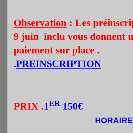
Observation
: Les préinscri
9 juin inclu vous donnent u
paiement sur place .
.
PREINSCRIPTION
par :
t
(hi.pham@laposte.net
mail
22/5 de 11h à 11h30.
ER
PRIX
.
1
150€
pour chaque 
par catégories élo.
HORAIRE