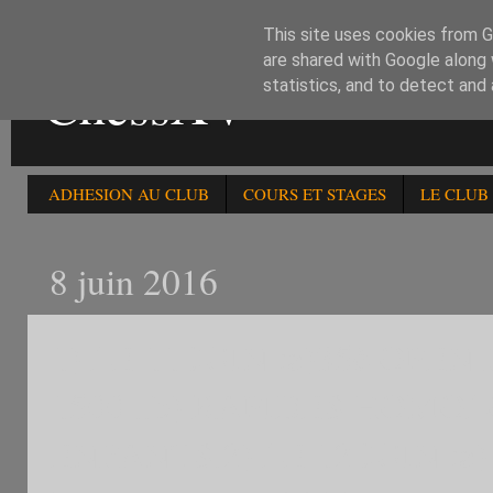
This site uses cookies from Go
are shared with Google along 
ChessXV
statistics, and to detect and
ADHESION AU CLUB
COURS ET STAGES
LE CLUB
8 juin 2016
1) LE 11 JUIN :a)35è OPEN
1500 ..b) RAPIDES HOMO
ENFANTS.2) LE 12 JUIN :a)