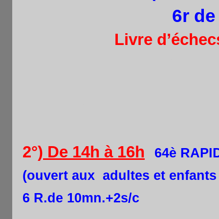
6r de
Tarif : 12€.
Livre d’échec
félicitation pour participa
autres
.Préinscription . pa
(hi.pham@laposte.net) ou
2°)
De 14h à 16h
:
64è RAPI
(ouvert aux adultes et enfants 
6 R.de 10mn.+2s/c
.Insc.14€ /