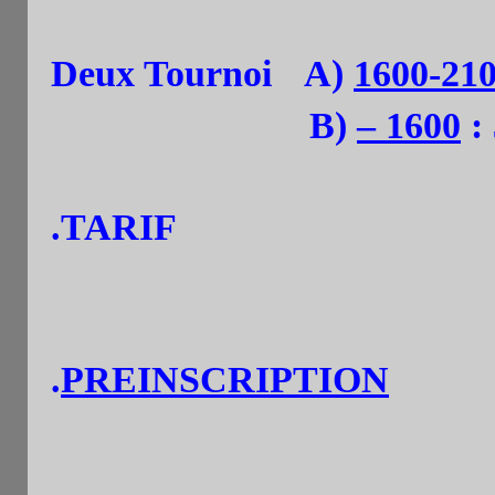
Deux Tournoi
:
A)
1600-21
B)
– 1600
: 
.TARIF
:
20€ (10€: -20 ans 
consommer et à payer
.
PREINSCRIPTION
t
par :
mail (hi.pham@laposte.net
12/6 de 11h à 11h30.