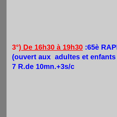
et par catégories élo. Insc pa
ou sur place de 13h30 à 14h
3°)
De 16h30 à 19h30
:65è RA
(ouvert aux adultes et enfants 
7 R.de 10mn.+3s/c
.Insc.16€ /
er
chess )1
prix : 150€ si 30 j + 
par tel. sms, mail (hi.pham@la
16h30