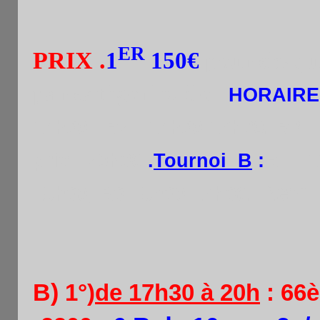
ER
PRIX
.
1
150€
pour chaque 
par catégories élo.
HORAIRE
14h30. R2 : 14h30-17h30. R3 
prix : 20h30
.
Tournoi B
:
R1 : 
Rem. 
15h30, R3:15h30-17h30.
B)
1°)
de 17h30 à 20h
: 66