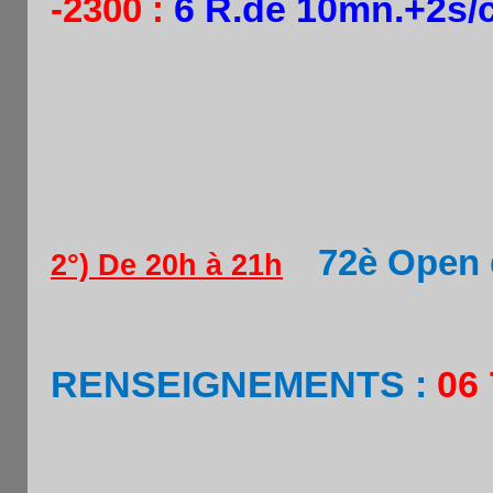
6 R.de 10mn.+2s/
-2300 :
.Insc.12€ /6€ +une boisson à 
30 j + autres prix et par catégo
(hi.pham@laposte.net) ou sur 
72è Open d
2°) De 20h à 21h
.
4min.+2s/c Insc.5
€ .Prix : 70% I
RENSEIGNEMENTS :
06 