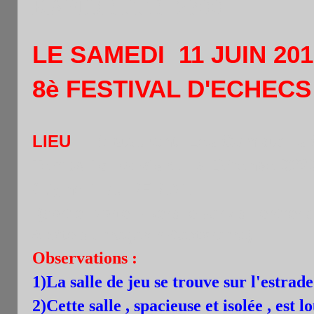
RAPIDE FFE -2300
LE SAMEDI 11 JUIN 201
8è FESTIVAL D'ECHECS
LIEU
: Restaurant Les Comptoirs 
Temps 15 Parvis de la Défense 920
(Ligne 1 ou RER A1)
(sortie porte E vers le parvis ; entrer
à côté du magasin Castorama)
Observations :
1)La salle de jeu se trouve sur l'estrade
2)Cette salle , spacieuse et isolée , est