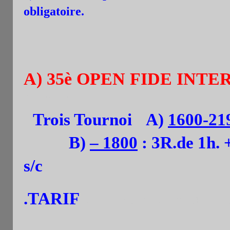
obligatoire.
A) 35è OPEN FIDE INTER
à 20h30 )
Trois Tournoi
:
A)
1600-21
B)
– 1800
: 3R.de 1h. 
s/c
.TARIF
: 24€ (12€: -20 ans 