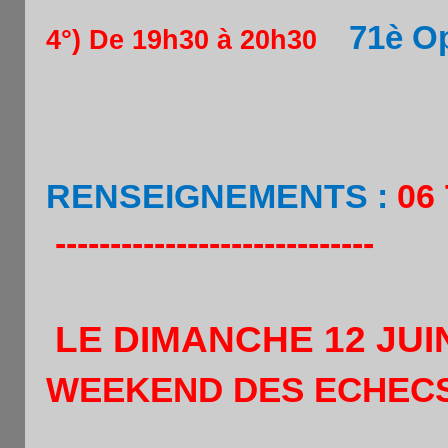
71è Op
4°) De 19h30 à 20h30
.
4min.+2s/c Insc.5
€ .Prix : 70% I
RENSEIGNEMENTS :
06 
-----------------------------
LE DIMANCHE 12 JUI
WEEKEND DES ECHECS