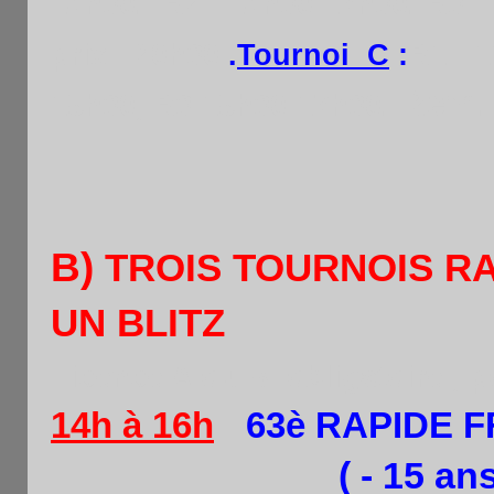
14h30. R2 : 14h30-17h30. R3 
prix : 20h30
.
Tournoi C
:
R1 : 
Rem. 
15h30, R3:15h30-17h30.
B)
TROIS TOURNOIS R
UN BLITZ
Licence A ou B obligatoire , po
14h à 16h
:
63è RAPIDE 
( - 15 an