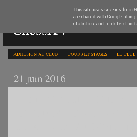
This site uses cookies from Go
are shared with Google along 
ChessXV
statistics, and to detect and
ADHESION AU CLUB
COURS ET STAGES
LE CLUB
21 juin 2016
LE MERCREDI 22 JUIN : 
-15 ANS ET -1200 ELO 2) 
DE BLITZ DES 4 CONTIN