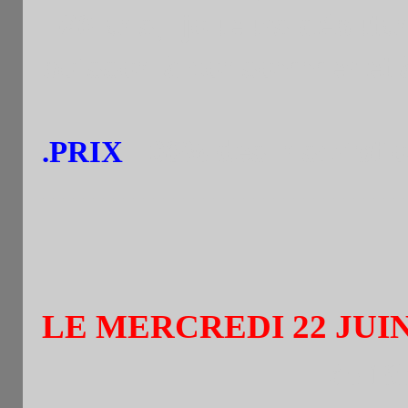
-20 ans, joueurs débuta
boisson à consommer et à
.PRIX
:
60% des Inscripti
------------------------------------
---
LE MERCREDI 22 JUIN
de 19