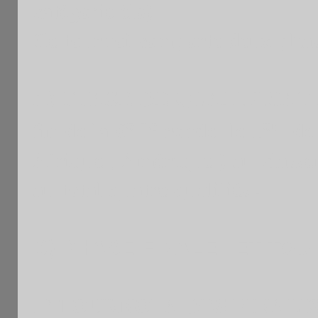
catégorie élo)
Ce tournoi comporte deux phas
A)
PHASE DE QUALIFICAT
ème
er
fin de la 6
ronde le 1
de c
Afrique , Amérique ) au classem
au total quatre qualifiés .
B)
PHASE FINALE ET TOU
1° TOURNOI A DES FINALIS