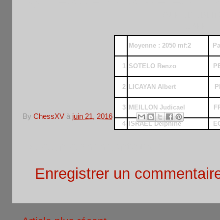
COUPE DE BLIT
CAFE RE
Moyenne : 2050 mf:2
Pa
1
SOTELO Renzo
P
2
LICAYAN Albert
P
3
MEILLON Judicael
F
By
ChessXV
à
juin 21, 2016
4
ISRAEL Delphine
E
Aucun commentaire:
Enregistrer un commentair