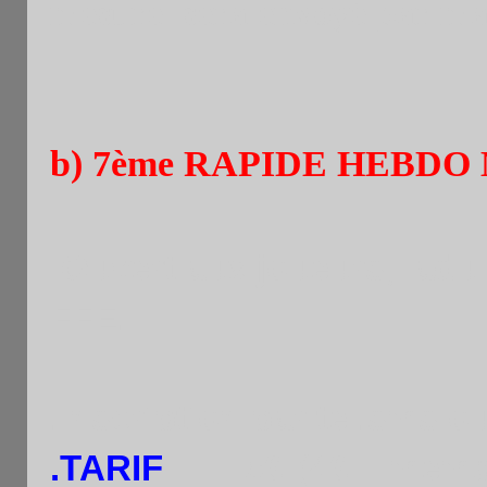
mesure sera envoyé par mail
b) 7ème RAPIDE HEBDO
.
Ouvert aux joueurs, adu
FFE.
.Inscription par tel.sms o
.TARIF
:
5€
(4
€ : memb