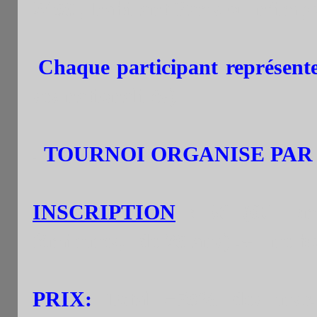
2400 , habitant Paris ou n’imp
.
Chaque participant représente
ses nationalités)
.
TOURNOI ORGANISE PA
INSCRIPTION
: 8€ (6€ :m
féminines, -de 20 ans) .+ une 
PRIX
:
Total =70% des insc. 