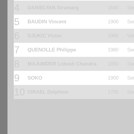
4
DANIELYAN Siramarg
1640
Se
5
BAUDIN Vincent
1900
Se
6
DJUKIC Victor
1980
Ve
7
QUENOLLE Philippe
1980
Se
8
MAJUMDER Lokesh Chandra
1850
Se
9
SOKO
1900
Se
10
ISRAEL Delphine
1700
Se
B) RESULTATS DE LA FI