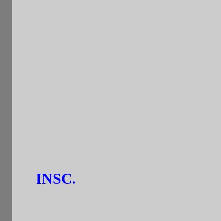
un tournoi fermé de
3R. de 
classement général .En cas 
le titre de vainqueur appart
ème
performance après la 6
r
2° TOURNOI B : Les non qual
ème
la fin de la 9
ronde pour a
.
INSC.
: par tél.ou sms:
22/6 de 18h30 à 19h.