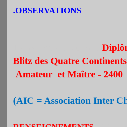
.OBSERVATIONS
:
Le vainqueur aura le
Diplô
Blitz des Quatre
Continent
Amateur et Maître - 2400
(AIC = Association Inter Ch
RENSEIGNEMENTS
: 06 76 