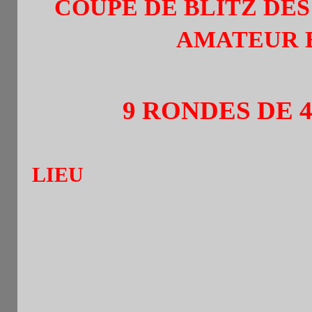
COUPE DE BLITZ DES
AMATEUR ET MA
9 RONDES DE 4
LIEU
: Café LE RELAIS DE
3 Place d’Alleray 75015 Par
Ce tournoi est ouvert à tout j
OU NON
, ayant un élo blitz 