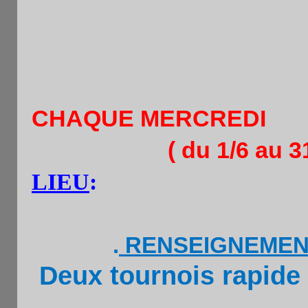
-2400. RESULTATS DE CE
CHAQUE MERCREDI
( du 1/6 au 
LIEU
:
Café Le Relais de 
Paris .M°Vaugirard, 
RENSEIGNEMEN
Alleray
.
Deux tournois rapide