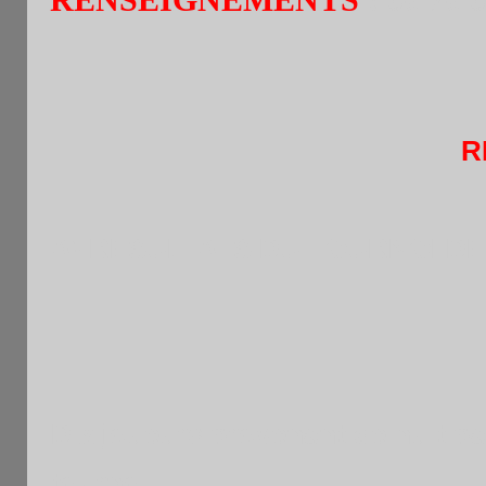
R
A) RESULTATS DU TOURNOI DE
Dix joueurs provenant de huit pa
tournoi .