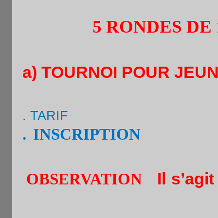
5 RONDES DE 10 
a) TOURNOI POUR
JEUNE
.
TARIF
:
7€
. INSCRIPTION
: par sms
sur place de 16h a 16h30
Il s’agi
.
OBSERVATION
:
tournoi et dans un délai d