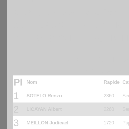
Quatre joueurs sont qualifiés :
SOTELO (2360, Amérique) , LICAY
MEILLON (1720 Europe ), ISRAEL 
COUPE DE BLITZ
Grille améri
Pl
Nom
Rapide
Ca
1
SOTELO Renzo
2360
Se
2
LICAYAN Albert
2260
Se
3
MEILLON Judicael
1720
Pu