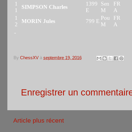
1
1399
Sen
FR
SIMPSON Charles
1
E
M
A
1
Pou
FR
MORIN Jules
799 E
2
M
A
-
By
ChessXV
à
septembre 19, 2016
Aucun commentaire:
Enregistrer un commentair
Article plus récent