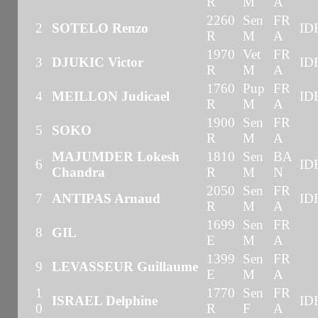
R
M
A
2260
Sen
FR
2
SOTELO Renzo
ID
R
M
A
1970
Vet
FR
3
DJUKIC Victor
ID
R
M
A
1760
Pup
FR
4
MEILLON Judicael
ID
R
M
A
1900
Sen
FR
5
SOKO
R
M
A
MAJUMDER Lokesh
1810
Sen
BA
6
ID
Chandra
R
M
N
2050
Sen
FR
7
ANTIPAS Arnaud
ID
R
M
A
1699
Sen
FR
8
GIL
E
M
A
1399
Sen
FR
9
LEVASSEUR Guillaume
E
M
A
1
1770
Sen
FR
ISRAEL Delphine
ID
0
R
F
A