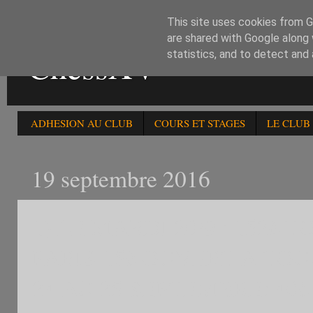
This site uses cookies from Go
are shared with Google along 
ChessXV
statistics, and to detect and
ADHESION AU CLUB
COURS ET STAGES
LE CLUB
19 septembre 2016
1) LE MARDI 20/9 : 152
PARIS 15è OUVERT A TOU
24 AU 25 SEPTEMBRE: 40è 