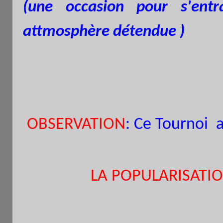
(une occasion pour s'entr
attmosphère détendue )
OBSERVATION
: Ce Tournoi 
LA POPULARISATIO
.
Ouvert aux joueurs,
adu
licenciés ou non FFE.