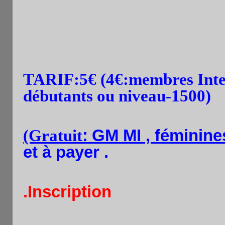
TARIF:
5€
(
4€:membres Inte
débutants ou niveau-1500)
(Gratuit
:
GM MI , féminine
et à payer
.
.Inscription
par tel.sms o
retardataires peuvent entr
joueurs peuvent jouer seu