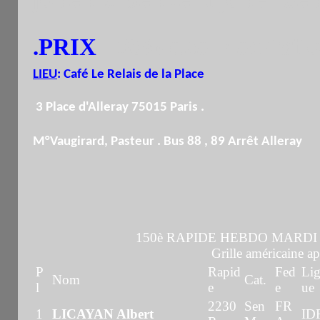
.PRIX
:
60% des Inscripti
LIEU
:
Café Le Relais de la Place
3 Place d'Alleray 75015 Paris .
M°Vaugirard, Pasteur . Bus 88 , 89 Arrêt Alleray
150è RAPIDE HEBDO MARDI 
Grille américaine ap
P
Rapid
Fed
Li
Nom
Cat.
l
e
e
ue
2230
Sen
FR
1
LICAYAN Albert
ID