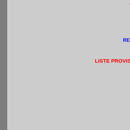
De 18h30 à 19h30 : Open de Blitz 5r.de 5min.+2
RE
LISTE PROVI
119è RAPIDE FFE
Liste pro
Nr
Nom
Rapi
1
SOTELO Renzo
2260
2
LICAYAN Albert
2230
3
KARAGYOZIAN Edgar
2230
4
RESTREPO Alejandro
2180
5
JACQ Rene
2030