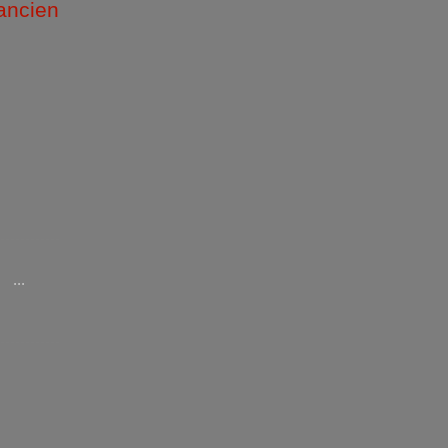
 ancien
/2026 )
...
/2025 )