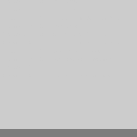
 R
SenM
FRA
IDF
Inter Chess
 E
SenM
NED
IDF
Inter Chess
 R
VetM
FRA
IDF
Club du Canal St-Martin Paris
 R
SenM
FRA
IDF
Inter Chess
 R
SenM
BAN
IDF
Club du Canal St-Martin Paris
 R
SenM
FRA
IDF
Club du Canal St-Martin Paris
 R
VetM
FRA
IDF
Issy-Les-Moulineaux
 R
SenF
FRA
IDF
Les Echecs de Vincennes
 E
SenM
FRA
 R
SenM
FRA
IDF
Les Echecs de Vincennes