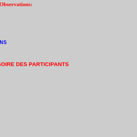
Observations:
s./c ouvert à tous licenciés ou non FFE. Insc.5€ . Prix: 
NS
: 0676045464
SOIRE DES PARTICIPANTS
 CHESS XV TOURNOI A (-2300)
visoire des participants
de
Cat.
Fede
Ligue
Club
 R
SenM
FRA
IDF
Inter Chess
 R
SenM
FRA
IDF
Carré Magique
 R
SenM
ARM
CHA
Reims Echec et Mat
 R
SenM
PAN
BRE
L'Echiquier Bleu
 R
SenM
FRA
IDF
La Tour Noire de Meaux