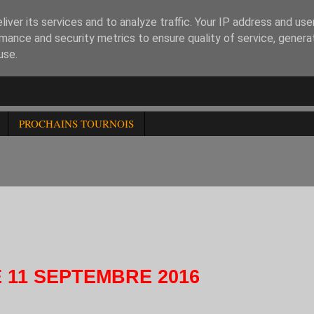
iver its services and to analyze traffic. Your IP address and us
mance and security metrics to ensure quality of service, gener
use.
PROCHAINS TOURNOIS
CHECS DE LA RENTREE DU CHESS XV :1) 119è RAPI
-1500 LISTE PROVISOIRE DES PARTICIPANTS .2) OP
UX LICENCIES OU NON FFE
 11 SEPTEMBRE 2016
De 15h à 18h30