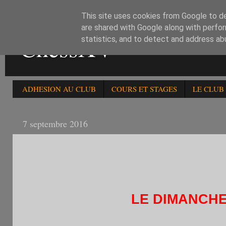
This site uses cookies from Google to del
are shared with Google along with perfor
ChessXV
statistics, and to detect and address ab
ADHESION AU CLUB
COURS ET STAGES
LE CLUB
7 septembre 2016
LE DIMANCHE 11 SEPTEMBRE : JOURNEE DES E
HOMOLOGUE FFE AVEC DEUX GROUPES -2300 et 
BLITZ OUVERT AUX JOUEURS DE TOUS NIVEA
LE DIMANCHE