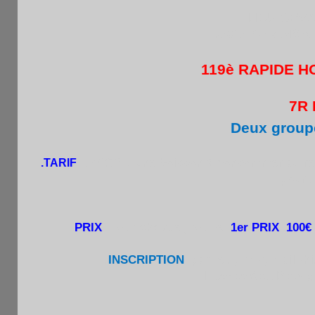
LIEU :Cafet't
75015 Paris .Métr
119è RAPIDE H
7R DE
Deux group
14€/7€ + une boisson à consommer au res
.TARIF
:
pour t
.
PRIX
:Pour chaque groupe :
1er PRIX 100€
.
INSCRIPTION
par tel. , sms, mail (
Licence A ou B obliga