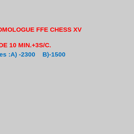
héâtre 33-35 rue de Lourmel
o Dupleix, Emile ZOLA, Commerce
OMOLOGUE FFE CHESS XV
 10 MIN.+3S/C.
es :A) -2300 B)-1500
to et à payer à l'organisateur qui commandera
collecti
ous les participants
s’il a 24 joueurs + autres prix et par catégorie élo.
hi.pham@laposte.net)ou sur place : 14h30 à 15h.
toire pouvant être prise sur place.