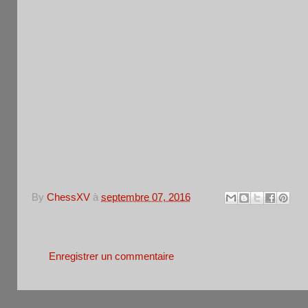
6
BALLATORE Gerard
2030
7
VAN HULST Noe
1999
8
DJUKIC Victor
1970
9
PHAM Thierry
1910
10
MAJUMDER Lokesh Chandra
1810
11
BILLOT Daniel
1780
12
SLAVKOVIC Vitomir
1630
13
DELHOUME Francoise
1430
14
LEVASSEUR Guillaume
1399
15
DELHOUME Emmanuel
1290
By
ChessXV
à
septembre 07, 2016
Aucun commentaire:
Enregistrer un commentaire