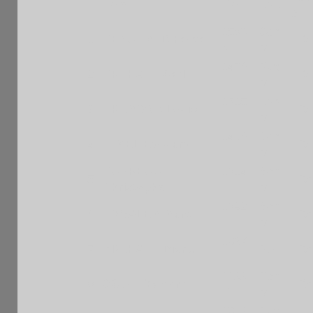
Nom
Elo
Cat.
l
e
1580
Sen
1
BENAHMED Faycal
FR
N
M
1476
Pup
2
BREHAUT Carl
FR
F
M
1315
Cad
3
BREMOND Louis
FR
F
M
1406
Sen
4
FEYEL Edouard
FR
F
M
BARREAU
1314
Sen
5
FR
Christophe
F
M
1392
Sen
6
EMSALEM Marc
FR
F
M
1037
7
BREHAUT Diane
PpoF
FR
F
1199
Ben
8
OCULI Malcom
FR
E
M
1099
Pup