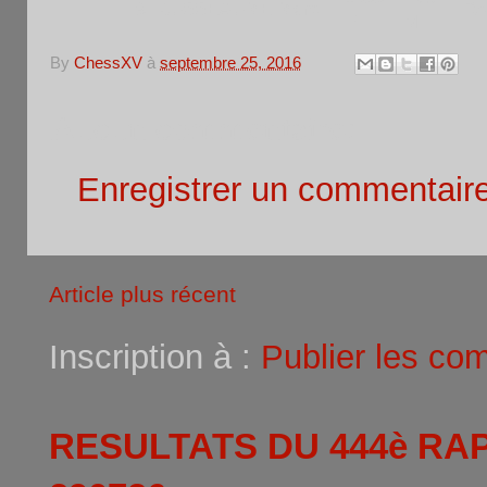
9
JUSSEAUME Marc
FR
E
M
By
ChessXV
à
septembre 25, 2016
Aucun commentaire:
Enregistrer un commentair
Article plus récent
Inscription à :
Publier les co
RESULTATS DU 444è RA