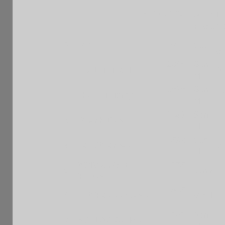
40è OPEN FIDE INT
Grille amé
F
Pl
Nom
Elo
Cat.
e
2064
Sen
1
REAL Thibault
B
F
M
1898
Sen
2
PHAM Thierry
F
F
M
2043
Sen
3
LY Anh-Dao
F
F
M
1592
Cad
4
LALOY Anouar
B
F
M
MORYOUSSEF
1775
5
JunM
F
Michael
F
1825
6
HEYMAN Jacques
VetM
F
F
1787
Ben
7
BOULOS Carlos
LI