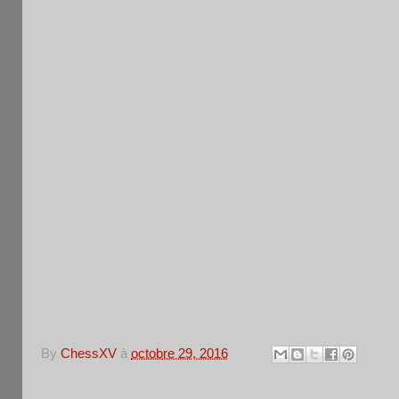
Gril
Moyenne : 2025
Pa
1
Renzo SOTELO
FR
2
Albert LICAYAN
FR
3
Thierry PHAM
FR
4
Alexis FAUVET
FR
5
Alexis RIMBAUD
FR
6
Julien BERTRAND
FR
By
ChessXV
à
octobre 29, 2016
Aucun commentaire: