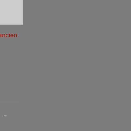
 ancien
/2026 )
...