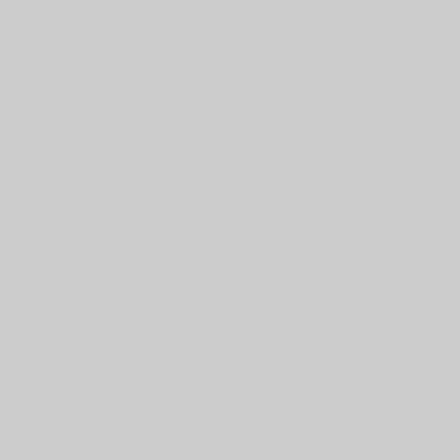
_________________________________
 CHESS XV TOURNOI A (-2300)
ricaine après la ronde 7
u
Pt
N
R 1
R 2
R 3
R 4
R 5
R 6
R 7
Bu.
Perf
s
V
= 6
+ 7
+ 8
+ 9
+ 4
+ 2
= 3
228
F
6
28
5
B
N
B
N
B
N
B
5
+ 10
= 3
+ 6
= 4
+ 7
+ 9
212
F
- 1B
5
28
4
B
N
B
N
B
N
6
+ 11
= 2
+ 6
+ 10
+ 5
= 1
213
F
- 4N
5
27
4
N
B
B
N
B
N
7
+ 12
+ 8
+ 3
= 2
+ 6
4
210
F
- 1N
- 5N
27
4
N
N
B
B
B
½
4
+ 10
+ 8
+ 9
+ 4
25
199