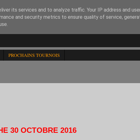
iver its services and to analyze traffic. Your IP address and us
mance and security metrics to ensure quality of service, gener
use.
PROCHAINS TOURNOIS
TROIS RAPIDES HOMOLOGUES FFE -2400 -1800 -1200. LIST
ASTER. 2) RESULTATS DES TOURNOIS DU 29/10
HE 30 OCTOBRE 2016