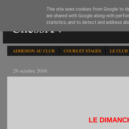
This site uses cookies from Google to del
are shared with Google along with perfor
ChessXV
statistics, and to detect and address ab
ADHESION AU CLUB
COURS ET STAGES
LE CLUB
29 octobre 2016
1) LE 30/10: a) 42è OPEN FIDE -1600 -1400 b) 
PROVISOIRE DES PARTICIPANTS 127è RAPIDE M
LE DIMANC