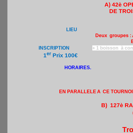
A) 42è OP
DE TROIS
LIEU
:
Cafet’Théâtre 35 rue d
Deux groupes : A
B)–1400 : 
INSCRIPTION
. 22€/11€
+ 1 boisson à con
er
:
1
Prix 100€
s'il a 20 joueurs + a
ou mail (hi.pham@laposte.net) Derniè
HORAIRES.
. R1 : 11h-13h R2
OBSERVA
EN PARALLELE A CE TOURNOI
B)
127è R
6r de
Tro