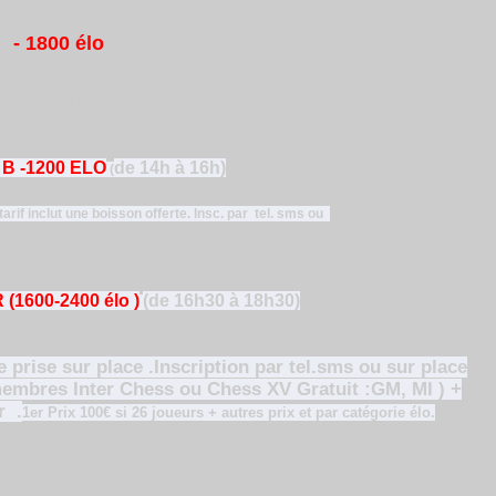
- 1800 élo
(de 11h à 13h )
sommer au resto et à payer .1er PRIX : 80€ si 20
r catégories élo
. Insc. par tel. , sms, mail
t) ou sur place de 10h30 à 11h.
 B -1200 ELO
de 14h à 16h)
(
arif inclut une boisson offerte.
Insc. par tel. sms ou
Diplôme de vainqueur
élicitation pour participation aux autres.
(1600-2400 élo )
(de 16h30 à 18h30)
e prise sur place .Inscription par tel.sms ou sur place
 membres Inter Chess ou Chess XV Gratuit :GM, MI ) +
er
.
1er Prix 100€ si 26 joueurs + autres prix et par catégorie élo.
6 76 04 54 64 .