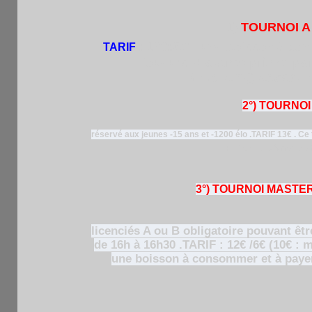
1)
TOURNOI A 
: 12€:/6€ +une boisson à con
TARIF
+ autres prix et pa
joueurs
(hi.pham@laposte.ne
2°) TOURNOI
réservé aux jeunes -15 ans et -1200 élo .TARIF 13€ . Ce t
au 1er + diplômes de f
3°) TOURNOI MASTER 
licenciés A ou B obligatoire pouvant êtr
de 16h à 16h30 .TARIF : 12€ /6€ (10€ :
une boisson à consommer et à pay
RENS: 0