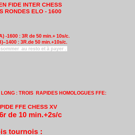
EN FIDE INTER CHESS
 RONDES ELO - 1600
( de 11h à 17h )
e Lourmel 75015 Paris M°Dupleix, Emile Zola
) -1600 : 3R de 50 min.+ 10s/c.
3R.de 50 min.+10s/c.
Pour chaque groupe
.
sommer au resto et à payer .
utres prix et par catégories élo
.
Insc.par tel.sms
re inscription sur place : le 30/10 de 10h30 à 11h.
: 13h-15h, R3: 15h-17h. REMISE DE PRIX: 17h
TION
:
 LONG : TROIS RAPIDES HOMOLOGUES FFE:
APIDE FFE CHESS XV
:
 10 min.+2s/c
is tournois :