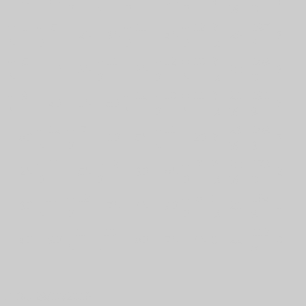
F
- 7B
- 6N
- 3N
4
4
B
N
B
B
½
0
= 1
+ 5
+ 11
+ 12
3
197
F
- 2N
- 3N
- 4N
26
3
N
B
B
B
½
6
+ 5
+ 11
+ 12
= 10
3
189
F
- 1B
- 9N
- 2N
22
3
N
B
B
N
½
0
+ 9
+ 12
+ 10
= 11
3
21
191
F
- 4B
- 1N
- 5B
3
N
N
B
N
½
½
9
+ 12
+ 7
+ 11
23
189
F
- 8B
- 1B
- 5N
- 2B
3
3
N
B
N
½
3
+ 11
+ 12
= 7
2
22
179
F
- 2N
- 5N
- 3B
- 8N
2
B
B
B
½
½
0
- 10
+ 12
= 8
1
164
- 3B
- 7N
- 6N
- 9B
21
1
N
B
B
½
9
- 11
- 10
112
F
- 4B
- 9B
- 8B
- 7N
- 6N
0
22
0
N
N
8
TZ DU 29/10/2016