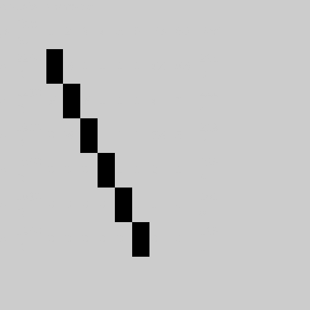
le après la ronde 5
Rapi
ys
1
2
3
4
5
6
Pts
SB
Perf
de
2260
235
A
½
1
1
1
1
4½
8½
R
0
2230
222
A
½
½
1
1
1
4
7
R
4
1910
219
A
0
½
1
1
1
3½
5
R
7
1960
196
A
0
0
0
1
1
2
1
R
6
1830
181
A
0
0
0
0
1
1
0
R
8
1960
136
A
0
0
0
0
0
0
0
R
1