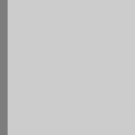
5
BEN-ABED Mehdi
ID
R
M
A
RENOUARD
1890
Sen
FR
6
ID
Ludovic
R
M
A
1830
Sen
FR
7
RIMBAUD Alexis
ID
R
M
A
2050
Sen
FR
8
ANTIPAS Arnaud
ID
R
M
A
1960
Sen
FR
9
FAUVET Alexis
ID
R
M
A
1
1670
Sen
FR
CHAZAL Philippe
ID
0
R
M
A
1
1880
Sen
FR
TEKITEK Imed
1
R
M
A
1
1399
Sen
FR
GASMI Nasser
ID
2
E
M
A
BLI