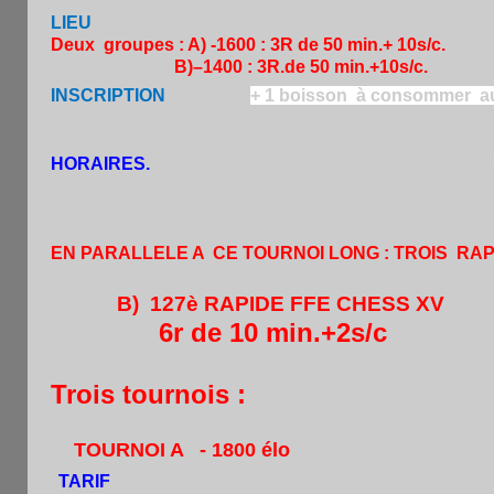
LIEU
:
Cafet’Théâtre 35 rue de Lourmel 75015 Paris M
Deux groupes : A) -1600 : 3R de 50 min.+ 10s/c.
B)–1400 : 3R.de 50 min.+10s/c.
INSCRIPTION
. 22€/11€
+ 1 boisson à consommer au 
a 20 joueurs + autres prix et par catégories
inscription sur place : le 30/10 de 10h30 à 11h.
HORAIRES.
. R1 : 11h-13h R2: 13h-15h, R3: 15h-17h
OBSERVATION
:
EN PARALLELE A CE TOURNOI LONG : TROIS RA
B)
127è RAPIDE FFE CHESS XV
:
6r de 10 min.+2s/c
Trois tournois :
1)
TOURNOI A - 1800 élo
(de 11h à 13h )
: 12€:/6€ +une boisson à consommer au 
TARIF