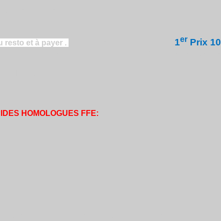
°Dupleix, Emile Zola
er
Pour chaque groupe :
1
Prix 1
.
resto et à payer .
 élo
.
Insc.par tel.sms ou mail (hi.pham@laposte.net) Derni
. REMISE DE PRIX: 17h
PIDES HOMOLOGUES FFE:
resto et à payer à l'organisateur qui commandera