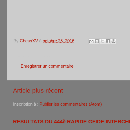
By
ChessXV
à
octobre 25, 2016
Aucun commentaire:
Enregistrer un commentaire
Article plus récent
Inscription à :
Publier les commentaires (Atom)
RESULTATS DU 444è RAPIDE GFIDE INTERCH