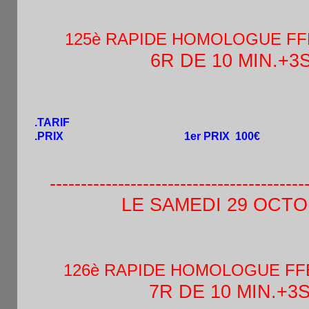
De 18h30 à 21h
LIEU :Cafet’Théâtre 35 rue de Lourmel 75015 Paris .
125è RAPIDE HOMOLOGUE F
6R DE 10 MIN.+3S
Deux groupes :A) -2300
B)-1500 (ouvert aux jeunes et adultes déb
.TARIF
: 12€:/6€ + une boisson à consommer au resto
.PRIX
:Pour chaque groupe :
1er PRIX 100€
s’il a 26
Inscription par tel. , sms, mail (hi.pham@laposte.net
Licence A ou B obligatoire pouvant être prise sur pla
------------------------------------------
LE SAMEDI 29 OCTOBRE
De 15h30 à 18h30
LIEU :Café Brune 135 Boulevard Brune 75014 Paris .
126è RAPIDE HOMOLOGUE FF
7R DE 10 MIN.+3S