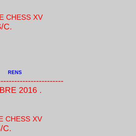
Métro Dupleix, Emile Zola
FE CHESS XV
/C.
utants )
 et à payer .
 joueurs + autres prix et par catégorie élo.
) ou sur place de 18h à 18h30.
ce.
RENS
: 0676045464
-----------------------
 2016 .
Métro Porte d’Orléans
E CHESS XV
/C.