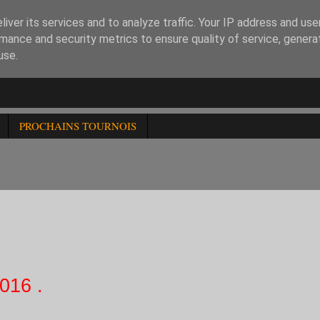
iver its services and to analyze traffic. Your IP address and us
mance and security metrics to ensure quality of service, gener
use.
PROCHAINS TOURNOIS
FE CHESS XV 2) LE SAMEDI 29/10: 126è RAPIDE
10:42è OPEN FIDE -1600 DE TROIS RONDES
16 .