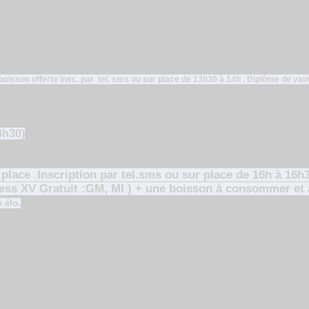
+ autres prix et par catégo
PRIX : 80€ si 20 joueurs
e.net) ou sur place de 10h30 à 11h.
 boisson offerte
Insc. par tel. sms ou
sur place de 13h30 à 14h . Diplôme de vai
8h30)
 place .Inscription par tel.sms ou sur place de 16h à 16h
hess XV Gratuit :GM, MI ) + une boisson à consommer et 
e élo.