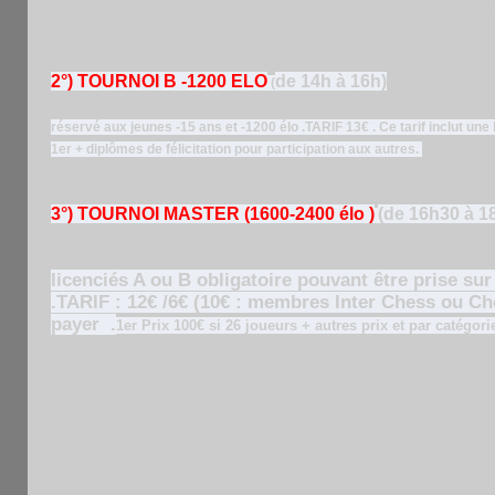
collectivement pour tous les participants .1er 
élo
. Insc. par tel. , sms, mail (hi.pham@lapost
2°) TOURNOI B -1200 ELO
de 14h à 16h)
(
réservé aux jeunes -15 ans et -1200 élo .TARIF 13€ . Ce tarif inclut une
1er + diplômes de félicitation pour participation aux autres
.
3°) TOURNOI MASTER (1600-2400 élo )
(de 16h30 à 1
licenciés A ou B obligatoire pouvant être prise sur
.TARIF : 12€ /6€ (10€ : membres Inter Chess ou C
payer
.
1er Prix 100€ si 26 joueurs + autres prix et par catégori
RENS: 06 76 04 54 64 .