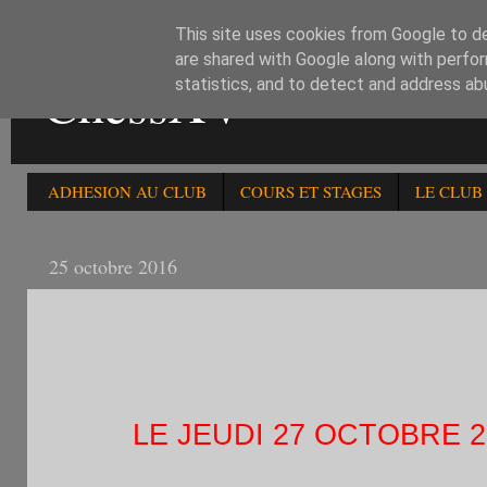
This site uses cookies from Google to del
are shared with Google along with perfor
ChessXV
statistics, and to detect and address ab
ADHESION AU CLUB
COURS ET STAGES
LE CLUB
25 octobre 2016
1) LE JEUDI 27/10 : 125è RAPIDE HOMOLOGUE F
HOMOLOGUE FFE CHESS XV 3)LE DIMANCHE 30/
LE JEUDI 27 OCTOBRE 20