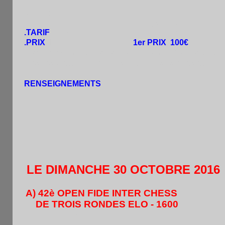
Deux groupes :A) -2300
B)-1500 (ouvert aux jeunes et adultes dé
.TARIF
: 12€:/6€ + une boisson à consommer au resto
.PRIX
:Pour chaque groupe :
1er PRIX 100€
s’il a 26
Inscription par tel. , sms, mail (hi.pham@laposte.net)
Licence A ou B obligatoire pouvant être prise sur pla
RENSEIGNEMENTS
: 0676045464
------------------------------------------------------------------
LE DIMANCHE 30 OCTOBRE 2016
A) 42è OPEN FIDE INTER CHESS
DE TROIS RONDES ELO - 1600
( de 11h à 17h )