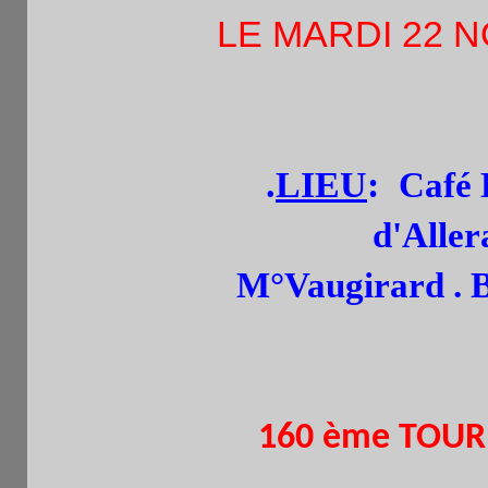
LE MARDI 22 NOV
.
LIEU
:
Café L
d'Alle
M°Vaugirard . Bu
160 ème TOURNO