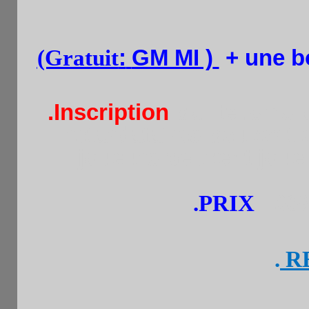
(Gratuit
:
GM MI )
+ une b
.Inscription
par tel.sms 
retardataires peuvent e
joueurs peuvent jouer
.PRIX
:
60%
.
R