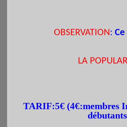
OBSERVATION
:
Ce
LA POPULAR
.
Ouvert aux
adultes et en
ou
TARIF:
5€
(
4€:membres In
débutants