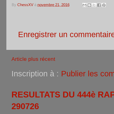
By
ChessXV
à
novembre 21, 2016
Aucun commentaire:
Enregistrer un commentair
Article plus récent
Inscription à :
Publier les co
RESULTATS DU 444è RA
290726