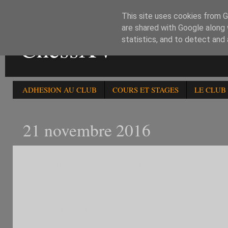
This site uses cookies from Go
are shared with Google along 
ChessXV
statistics, and to detect and
ADHESION AU CLUB
COURS ET STAGES
LE CLUB
21 novembre 2016
LE MARDI 22 NOVEMBRE :
HEBDOMADAIRE A PARIS 
OU NON FFE