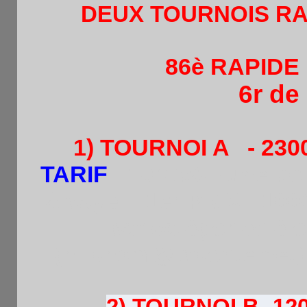
DEUX TOURNOIS R
86è RAPIDE
6r de
1) TOURNOI A - 2300
TARIF
: 10€:/5€ +une b
à payer .1er PRIX : 100€
par catégories élo.
(hi.pham@laposte.net)