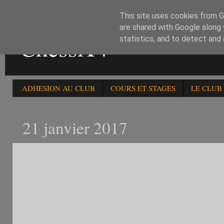
This site uses cookies from Go
are shared with Google along 
ChessXV
statistics, and to detect and
ADHESION AU CLUB
COURS ET STAGES
LE CLUB
21 janvier 2017
LE DIMANCHE 22/1 : 47è O
RAPIDES HOMOLOGUES FF