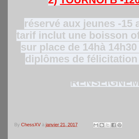
2)
TOURNOI B -12
réservé aux jeunes -15 a
tarif inclut une boisson o
sur place de 14hà 14h30
diplômes de félicitation
RENSEIGNEME
By
ChessXV
à
janvier 21, 2017