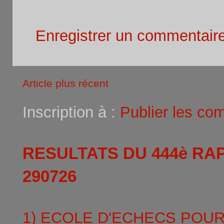
Aucun commentaire:
Enregistrer un commentair
Article plus récent
Inscription à :
Publier les co
RESULTATS DU 444è RA
290726
1) ECOLE D'ECHECS POU