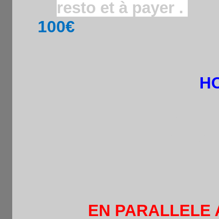
Po
.
resto et à payer .
100€
s'il a 20 joueurs 
élo
.
Insc.par tel.sms 
Dernière inscription sur
H
1) Groupe A : : R1 : 
20h.Rem
2)Group B : R1 : 11h-13h 
de
-----------------------------
EN PARALLELE 