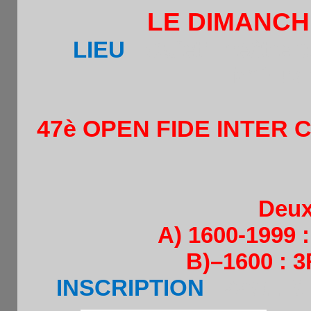
LE DIMANCHE
LIEU
:
Cafet’Théâtre 
M°Duple
47è OPEN FIDE INTER
Deux
A) 1600-1999 :
B)–1600 : 3
INSCRIPTION
. 22€/11