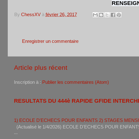
RENSEIGN
By
ChessXV
à
février 26, 2017
Aucun commentaire:
Enregistrer un commentaire
Article plus récent
Inscription à :
Publier les commentaires (Atom)
RESULTATS DU 444è RAPIDE GFIDE INTERCH
1) ECOLE D'ECHECS POUR ENFANTS 2) STAGES MENS
(Actualisé le 1/4/2026) ECOLE D'ECHECS POUR ENF
...