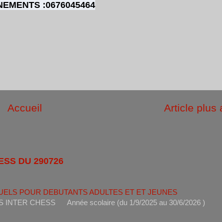
EMENTS :0676045464
Accueil
Article plus
ESS DU 290726
UELS POUR DEBUTANTS ADULTES ET ET JEUNES
ANTS INTER CHESS Année scolaire (du 1/9/2025 au 30/6