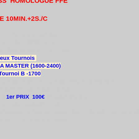
ESS
HOMOLOGUE FFE
E 10MIN.+2S./C
é Le Relais de la place
d’Alleray 75015 Paris
d. Bus 89 88 Arrêt Alleray
eux Tournois
i A MASTER (1600-2400)
Tournoi B -1700
chess xv ou inter chess ; Gratuit : GM,MI )
onsommer au resto et à payer
e :
1er PRIX 100€
s'il a 30 joueurs
ix et par catégorie élo.
m@laposte.net)ou sur place 18h à 18h30. Licence A o
uvant être prise sur place.