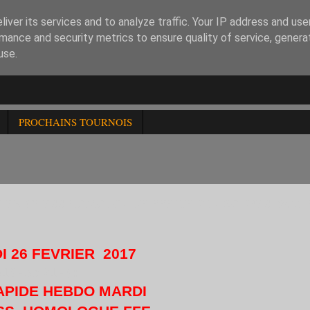
iver its services and to analyze traffic. Your IP address and us
mance and security metrics to ensure quality of service, gener
use.
PROCHAINS TOURNOIS
INTER CHESS HOMOLOGUE FFE DEUX GROUPES -2400 
I 26 FEVRIER 2017
(18H30-21H) :
APIDE HEBDO MARDI