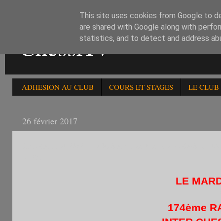
This site uses cookies from Google to del
are shared with Google along with perfor
ChessXV
statistics, and to detect and address ab
ADHESION AU CLUB
COURS ET STAGES
LE CLUB
26 février 2017
LE MARDI 26/2 : 174è RAPIDE HEBDO MARDI 
-1700
LE MARD
174ème R