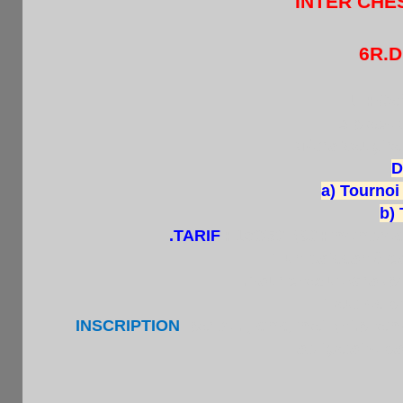
INTER CH
6R.D
LIEU : Caf
3 place 
Métro Vaugirar
D
a) Tourno
b) 
.TARIF
: 10€/5€ (8€ : membres 
+ un boisson à c
.Pour chaque Group
+ autres pr
.
INSCRIPTION
par tel. , sms, mail (hi.pha
obligatoire po