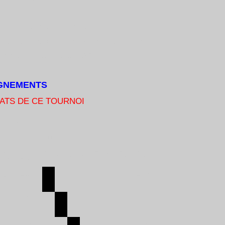
60% des inscriptions
él.sms, mail(hi.pham@laposte.net)
lace de 15h à 15h30
IGNEMENTS
: 06760454
ATS DE CE TOURNOI
M7514119
le après la ronde 5
Rapi
Pays
1
2
3
4
5
6
Pts
Perf
de
2190
206
FRA
0
1
1
1
1
4
R
6
1790
186
FRA
1
1
0
0
1
3
R
6
1860
186