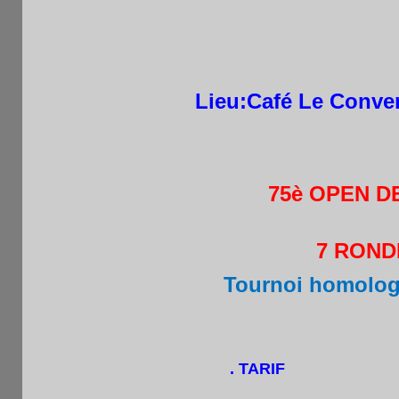
(15h30-18h30)
Lieu:Café Le Conven
75015 Paris .Mét
75è OPEN D
7 RONDE
Tournoi homologu
. Licences A ou B oblig
. TARIF
: 8€ (6 €: mem
+ une boisso