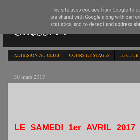
This site uses cookies from Google to del
are shared with Google along with perfor
ChessXV
statistics, and to detect and address ab
ADHESION AU CLUB
COURS ET STAGES
LE CLUB
30 mars 2017
LE 1ER AVRIL : 75è OPEN DE BLITZ INTER C
-2300.RESULTATS DE CE TOURNOI
LE SAMEDI 1er AVRIL 2017