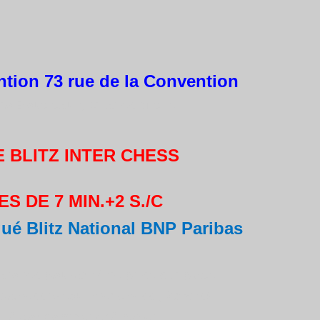
tion 73 rue de la Convention
ro Boucicault, Charles Michel
E BLITZ INTER CHESS
S DE 7 MIN.+2 S./C
é Blitz National BNP Paribas
.
atoires pouvant être prise sur place
b.chess xv ou inter chess ,-20 ans)
n à consommer et à payer