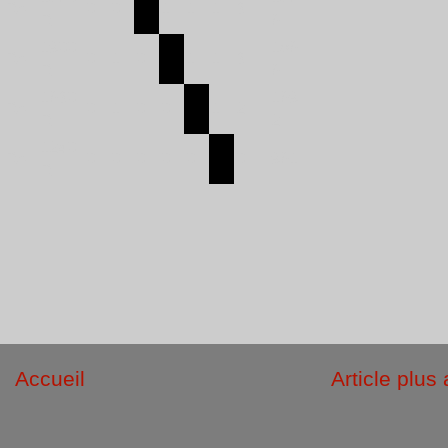
FRA
0
0
1
1
1
3
R
6
1900
186
FRA
0
1
0
1
1
3
R
6
1630
169
FRA
0
1
0
0
1
2
R
2
1240
FRA
0
0
0
0
0
0
961
R
Accueil
Article plus