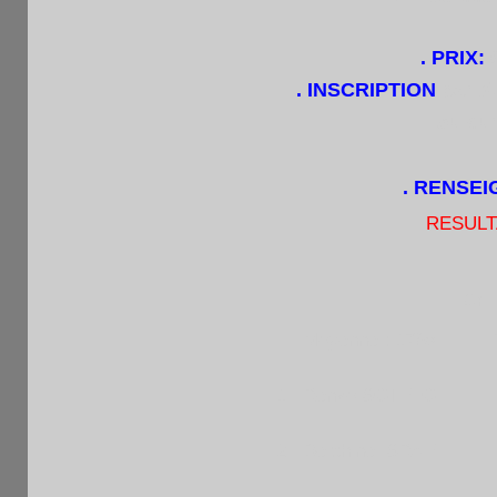
. PRIX:
. INSCRIPTION
par t
ou sur p
. RENSE
RESULT
Gril
Moyenne : 1768
1
Renzo SOTELO
2
Delphine ISRAEL