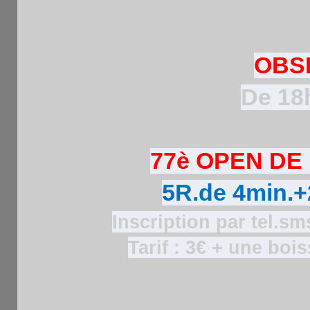
prix et par catégorie élo.
OBS
De 18
77è OPEN DE
5R.de 4min.+2
Inscription par tel.sm
Tarif : 3€ + une boi