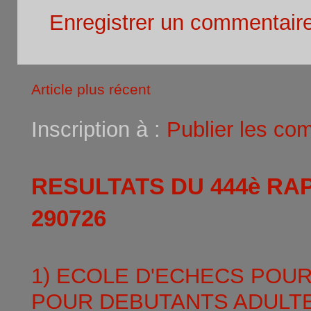
Enregistrer un commentair
Article plus récent
Inscription à :
Publier les co
RESULTATS DU 444è RA
290726
1) ECOLE D'ECHECS POU
POUR DEBUTANTS ADULTE