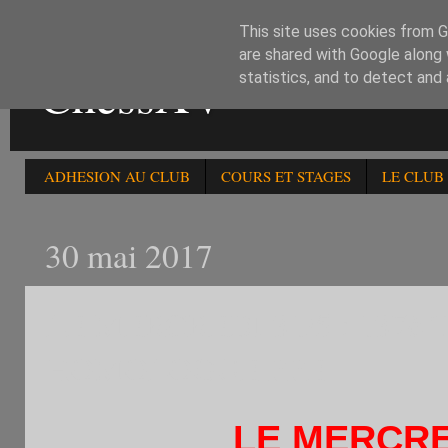
This site uses cookies from Go
are shared with Google along 
ChessXV
statistics, and to detect and
ADHESION AU CLUB
COURS ET STAGES
LE CLUB
30 mai 2017
LE MERCREDI 31/5 : 137
HOMOLOGUE FFE
LE MERCREDI 