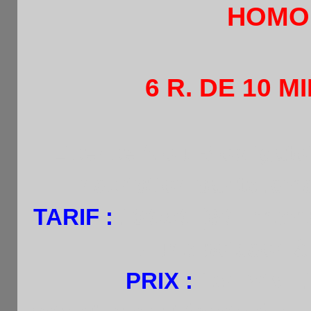
HOMOL
6 R. DE 10 M
Licence A ou B obligatoi
Inscription par tel.sm
TARIF
:
10
€/5€
(8
€ : mem
+ une boisson à
PRIX :
1er Prix : 