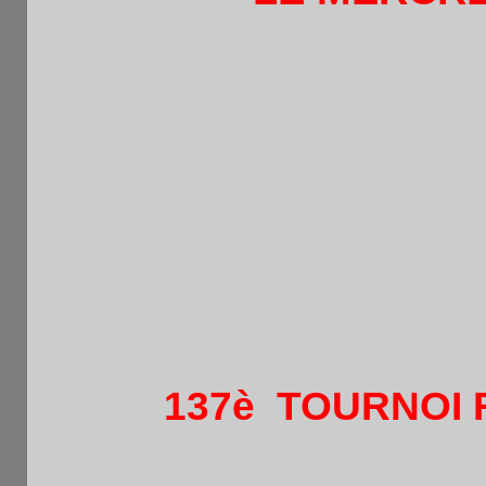
De 1
LIEU :Café LAURA 44 
Métro Vaugirard B
137è TOURNOI 