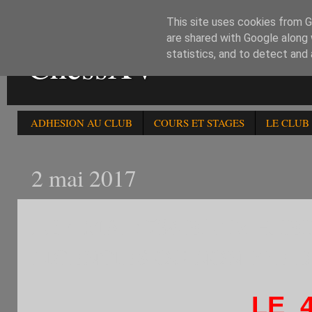
This site uses cookies from Go
are shared with Google along 
ChessXV
statistics, and to detect and
ADHESION AU CLUB
COURS ET STAGES
LE CLUB
2 mai 2017
LE 4 MAI : 73è BLITZ HE
LICENCIES OU NON FFE 
LE 4