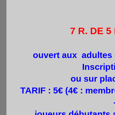
7 R. DE 5
ouvert aux adultes 
Inscript
ou sur pla
TARIF : 5€ (4€ : memb
joueurs débutants a