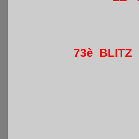
(
73è BLITZ
Café L
73 rue d
75
Métro Boucica