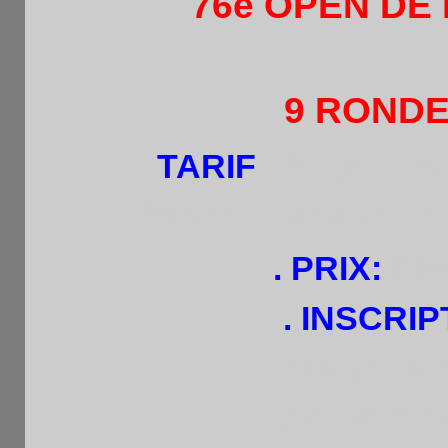
76è OPEN DE 
9 RONDES
TARIF
: 6€ (5 €: 
,-20 ans)
+ une boiss
. PRIX:
60%
. INSCRI
mail(hi.p
ou sur plac