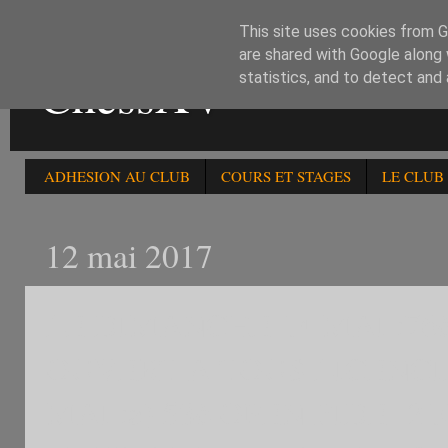
This site uses cookies from Go
are shared with Google along 
ChessXV
statistics, and to detect and
ADHESION AU CLUB
COURS ET STAGES
LE CLUB
12 mai 2017
LE DIMANCHE 14 MAI :76
OUVERT A TOUS LICENCIE
MAI :a) 53è OPEN FIDE -21