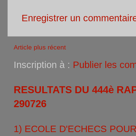
Aucun commentaire:
Enregistrer un commentair
Article plus récent
Inscription à :
Publier les co
RESULTATS DU 444è RA
290726
1) ECOLE D'ECHECS POU