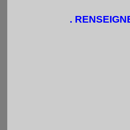
. RENSEIG
76è OPEN DE
Grille 
Moyenne : 1613
Pays
1
Arnaud ANTIPAS
FRA
2
SOKO
FRA
3
Victor DJUKIC
FRA
4
Raphael SILVA
FRA