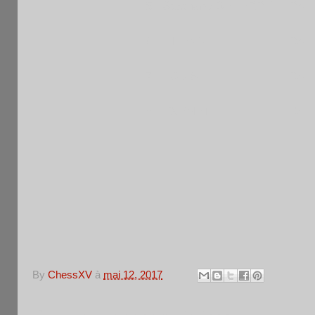
5
Stephane DEHERRE
FRA
6
ETIENNE
FRA
7
LOUIS
FRA
8
EXEMPT
FRA
By
ChessXV
à
mai 12, 2017