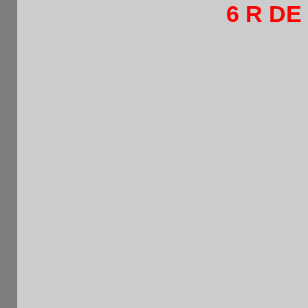
6 R DE
Tarif :10€ + une bois
l’organisateur
Prix :70% . Insc. par tel. , 
sur place
OBSE
1°) Ce tournoi est ouver
n’importe en
licenc