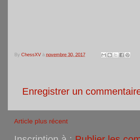
RENSEI
By
ChessXV
à
novembre 30, 2017
Aucun commentaire:
Enregistrer un commentair
Article plus récent
Inscription à :
Publier les co