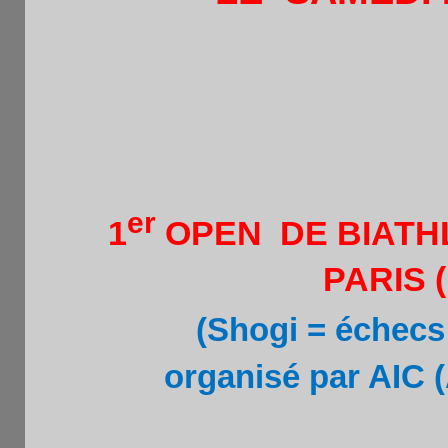
LIEU : Café Laura 44
.M°
--------------------------
er
1
OPEN DE BIATH
PARIS
(Shogi = échecs
organisé par AIC (