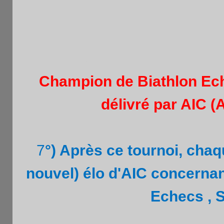
s'il
6°)Le vainqueur de cette d
Champion de Biathlon Eche
délivré par AIC (
7
°) Après ce tournoi, chaq
nouvel) élo d'AIC concernan
Echecs , S