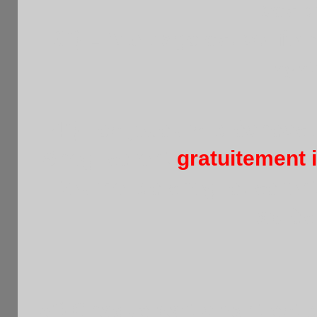
ces d
3°) L’Arbitrage est confo
syst
4°) Les joueurs d’échecs 
Shogi seront
gratuitement i
tournoi de shogi et seront
après 
5°) Chaque participant est