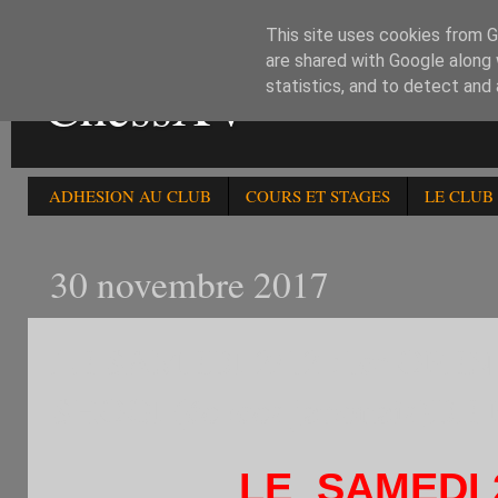
This site uses cookies from Go
are shared with Google along 
ChessXV
statistics, and to detect and
ADHESION AU CLUB
COURS ET STAGES
LE CLUB
30 novembre 2017
LE SAMEDI 2/12 :1er OP
SHOGI (échecs japonais)DE
LE SAMEDI 