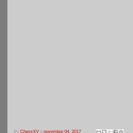
Grille a
Moyenne : 2037
1
Albert LICAYAN
2
Renzo SOTELO
3
Nicolas RUDIANO
4
Arnaud ANTIPAS
5
Jerome DU MAIRE
6
Tristan DIDIERJEAN
By
ChessXV
à
novembre 04, 2017