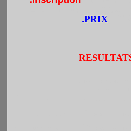
Les retardataires peuv
.PRIX
:
60%
--------------
RESULTAT
203è RAPIDE MARDI 051
Grille américaine ap
P
Nom
Elo
Cat.
Fede
Ligu
l
2300
1
LICAYAN Albert
SenM
FRA
IDF
F
2200
2
SOTELO Renzo
SenM
FRA
IDF