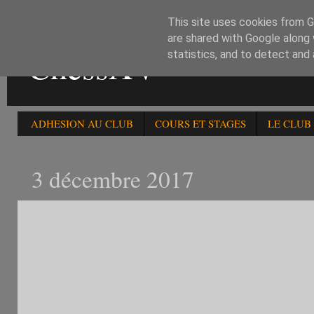
This site uses cookies from Go
are shared with Google along 
ChessXV
statistics, and to detect and
ADHESION AU CLUB
COURS ET STAGES
LE CLUB
3 décembre 2017
LE MARDI 5/12: 203è T
OUVERT A TOUS LICENCI
CE TOURNOI