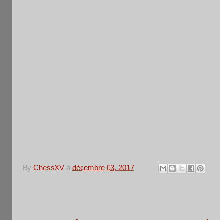
F
1920
3
YAMAMOTO Sada
SenM
JPN
F
1912
4
BOUROGAA Younes
SenM
FRA
IDF
F
FALGAYRETTES
1866
5
VetM
FRA
IDF
Philippe
F
1900
6
SOKO Ph
SenM
FRA
F
1602
7
DEMANGE Jean
VetM
FRA
IDF
F
1399
8
ALBERTELLI Max
VetM
FRA
IDF
F
By
ChessXV
à
décembre 03, 2017
Aucun commentaire: