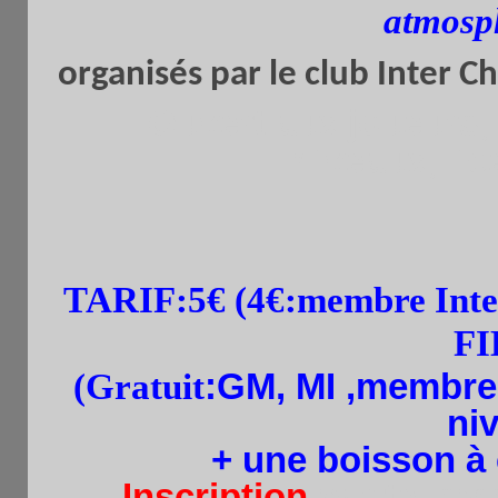
atmosp
organisés par le club Inter C
Ouvert aux joueurs
niveaux,
li
TARIF:5
€
(4
€:membre Inter
F
(Gratuit
:
GM, MI ,membre 
ni
+ une boisson à
.Inscription
par tel.sm