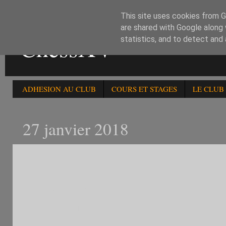
This site uses cookies from Go
are shared with Google along 
ChessXV
statistics, and to detect and
ADHESION AU CLUB
COURS ET STAGES
LE CLUB
27 janvier 2018
LE MARDI 30/1 :211è R
HOMOLOGUE FFE DE TOU
TOURNOI.