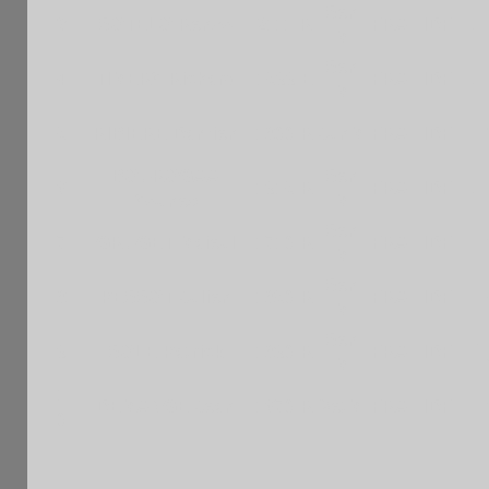
Sen
3
SOTELO Renzo
2111 R
FRA
IDF
+ 
M
Sen
4
TIMERY Richard
1599 E
FRA
IDF
+ 
M
5
RIBIERE Damien
1800 R
JunM
FRA
IDF
- 
BOUROGAA
Sen
6
1915 R
FRA
IDF
+ 
Younes
M
Sen
7
GRUGET Maieul
1710 R
FRA
IDF
- 
M
Sen
8
PESSOT Julien
1850 R
FRA
IDF
- 
M
Sen
+ 
9
SOLE Patrick
1890 R
FRA
IDF
M
1
DEMANGE Jean
1670 R
VetM
FRA
IDF
- 
0