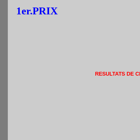
1er.PRIX
:
80€ si 30 joueur
RENS
RESULTATS DE C
211èRAPIDE MARDI INTER 
Grille américaine ap
Rapid
Fed
Ligu
Pl
Nom
Cat.
R
e
e
e
1
DJUKIC Victor
1808 R
VetM
FRA
IDF
= 
Sen
2
LICAYAN Albert
2300 R
FRA
IDF
= 
M