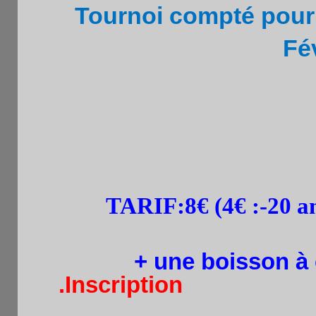
Tournoi compté pour 
Fé
Ouvert aux joueurs,
adu
licence FFE obligatoire
TARIF:8
€ (4€ :
-20 a
+ une boisson à
.Inscription
par tel.sms