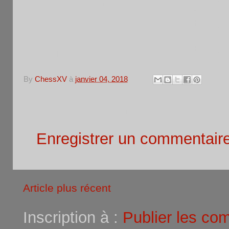
9
BOULOS Wissam
IDF
R
M
A
1
1390
Sen
FR
DROIN Axel
IDF
0
R
M
A
1
1837
Sen
FR
ANTIPAS Arnaud
IDF
1
R
M
A
By
ChessXV
à
janvier 04, 2018
Aucun commentaire:
Enregistrer un commentair
Article plus récent
Inscription à :
Publier les co