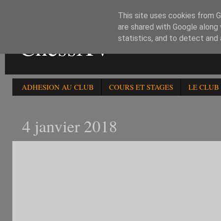
This site uses cookies from Go
are shared with Google along 
ChessXV
statistics, and to detect and
ADHESION AU CLUB
COURS ET STAGES
LE CLUB
4 janvier 2018
RESULTATS DU 92è BLITZ 
M75141
Grille américaine ap
P
Rapi
Fed
Lig