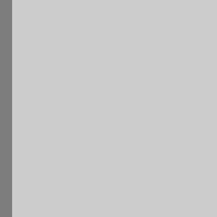
Nom
Cat.
l
de
e
e
1820
Pup
FR
1
DROIN Augustin
IDF
R
M
A
2144
Sen
FR
2
LICAYAN Albert
IDF
R
M
A
2099
Sen
FR
3
RUDIANO Nicolas
IDF
R
M
A
1889
Ben
4
BOULOS Carlos
FID
IDF
R
M
2079
Sen
FR
5
SOTELO Renzo
IDF
R
M
A
1889
Sen
FR
6
BOUROGAA Younes
IDF
R
M
A
1770
Sen
FR
7
PURGUETTE Florian
IDF
R
M
A
MUTOMBO-
1720
Vet
FR
8
IDF
BANTUBIKISHA Elie
R
M
A
1674
Sen
FR