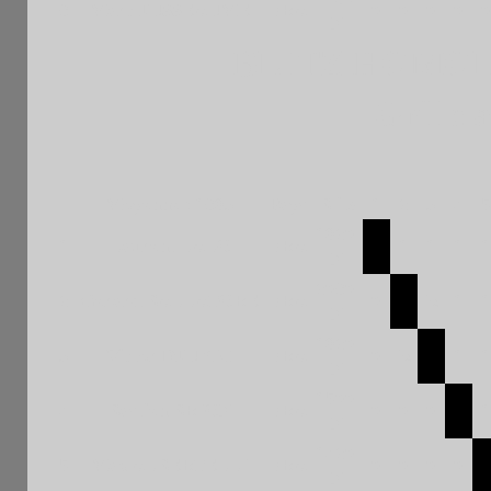
6
Marc JUSSEAUME
FRA
0
0
0
0
0
N
BLITZ HOMOL
Grille 
Moyenne : 1693
Pays
Blitz
1
2
3
4
5
1920
1
Laurent LALO
FRA
1
1
1
1
N
2060
2
Gerard BALLATORE
FRA
0
½
1
1
N
1920
3
Victor DJUKIC
FRA
0
½
1
1
N
1500
4
Bastien BRION
FRA
0
0
0
1
N
1420
5
Max ALBERTELLI
FRA
0
0
0
0
N