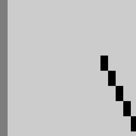
137è RAPIDE FERME
Grille 
Rapi
Moyenne : 1678
Pays
1
2
3
4
5
de
1891
1
Gerard BALLATORE
FRA
½
1
1
1
F
1808
2
Victor DJUKIC
FRA
½
1
1
1
F
2200
3
Laurent LALO
FRA
0
0
1
1
N
1500
4
Bastien BRION
FRA
0
0
0
1
N
1480
5
Max ALBERTELLI
FRA
0
0
0
0
N
1190