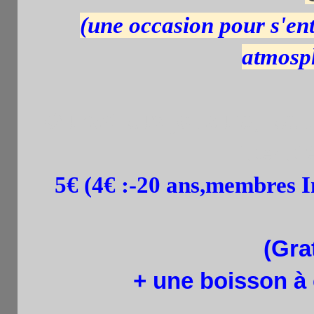
(une occasion pour s'ent
atmosp
Ouvert aux joueurs,
adu
licenc
5€ (4€ :
-20 ans,membres In
(Gra
+ une boisson à