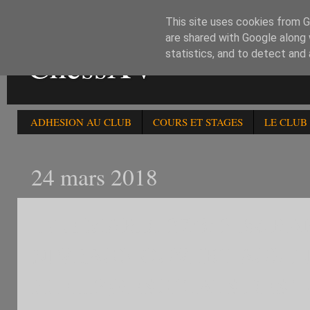
This site uses cookies from Go
are shared with Google along 
ChessXV
statistics, and to detect and
ADHESION AU CLUB
COURS ET STAGES
LE CLUB
24 mars 2018
1)LE MARDI 27/3: 218è 
NIVEAUX OUVERT AUX L
FFE....2)RESULTATS DES 