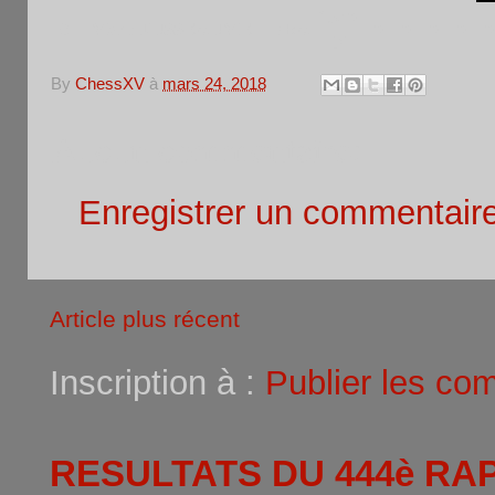
1340
6
Marc JUSSEAUME
FRA
0
0
0
0
0
N
By
ChessXV
à
mars 24, 2018
Aucun commentaire:
Enregistrer un commentair
Article plus récent
Inscription à :
Publier les co
RESULTATS DU 444è RA