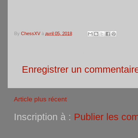
By
ChessXV
à
avril 05, 2018
Aucun commentaire:
Enregistrer un commentair
Article plus récent
Inscription à :
Publier les co