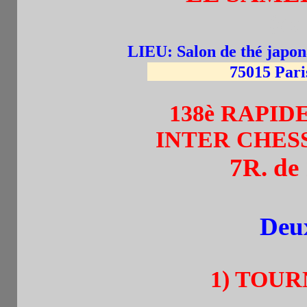
(de
LIEU: Salon de thé japo
75015 Paris . Mét
138è RAPI
INTER CHES
7R. de
Deu
1) TOURN