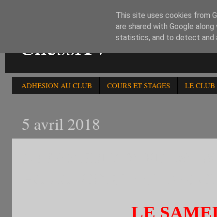
This site uses cookies from Go
are shared with Google along 
ChessXV
statistics, and to detect and
ADHESION AU CLUB
COURS ET STAGES
LE CLUB
5 avril 2018
LE SAMEDI 7 AVRIL :a)13
HOMOLOGUE FFE.b) 4è OP
LE SAMED