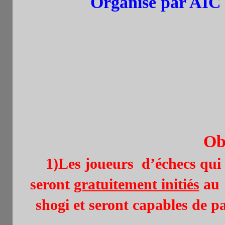
Organisé par AIC (
Tarif.6
€ (5€ :- de 20 ans) 
.
P
Inscription :par tél, sm
Ob
1)Les joueurs d’échecs qui
seront
gratuitement initiés
au
shogi et seront capables de pa