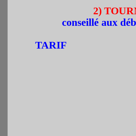
2) TOURN
(
conseillé aux déb
TARIF
: 12€/6€(-20 a
et à payer à l'organi
PRIX 70% . 3 Prix po
Insc. par tel. , sms
ou sur pla