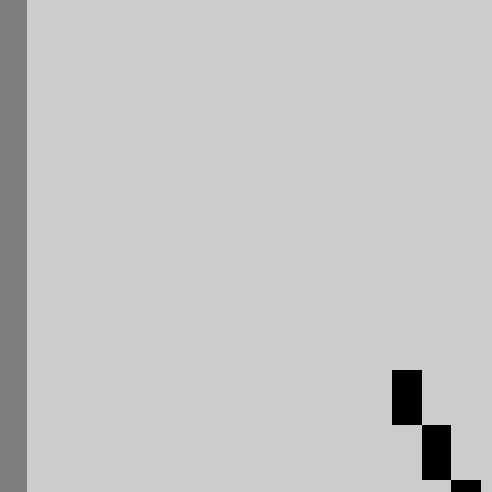
1617
7
Xavier RUBINI
FRA
0
0
0
0
0
R
164è RAPIDE FERME INT
Grille après la ronde 6
Rapid
Moyenne : 1384
Pays
1
2
3
e
Mahmoud
1463
1
ALG
1 1
1 1
1
BENMOUSSA
R
1500
2
Bastien BRION
FRA
0 0
1 1
1
R