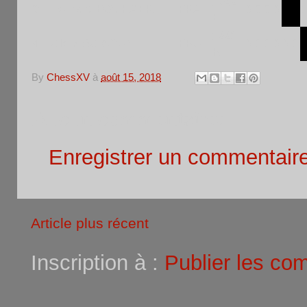
1352
3
Laurent BOUHAER
FRA
0 0
0 0
1
E
1220
4
Alain SAMOUN
FRA
0 0
0 0
0 0
R
By
ChessXV
à
août 15, 2018
Aucun commentaire:
Enregistrer un commentair
Article plus récent
Inscription à :
Publier les co