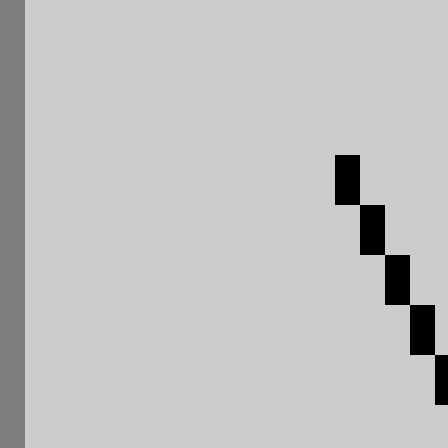
164è RAPIDE FERME INT
Grille après la ronde 7
Rapi
Moyenne : 1789
Pays
1
2
3
4
5
de
1532
1
Judicael MEILLON
FRA
½
½
1
R
1891
2
Gerard BALLATORE
FRA
½
1
0
1
R
1772
3
Laurent GAGNEPAIN
FRA
½
0
1
R
1983
4
Cyprien DENOUS
FRA
0
1
0
1
R
2055
5
Nicolas RUDIANO
FRA
½
0
½
0
R
1670
6
Baptiste BRION
FRA
0
0
0
0
0
R