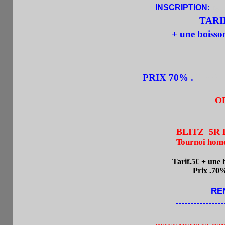
INSCRIPTION:
par
TARI
+ une boiss
PRIX
70% .
3 Prix 
O
BLITZ 5R DE
Tournoi hom
Tarif.5
€ + une 
Prix .70% Ins
REN
----------------