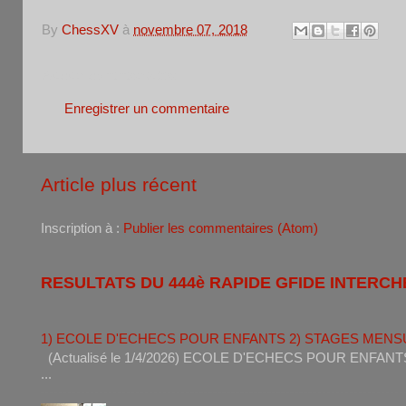
By
ChessXV
à
novembre 07, 2018
Aucun commentaire:
Enregistrer un commentaire
Article plus récent
Inscription à :
Publier les commentaires (Atom)
RESULTATS DU 444è RAPIDE GFIDE INTERCH
1) ECOLE D'ECHECS POUR ENFANTS 2) STAGES MENS
(Actualisé le 1/4/2026) ECOLE D'ECHECS POUR ENF
...