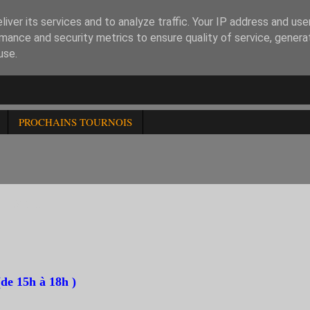
iver its services and to analyze traffic. Your IP address and us
mance and security metrics to ensure quality of service, gener
use.
PROCHAINS TOURNOIS
1600...
(de 15h à 18h )