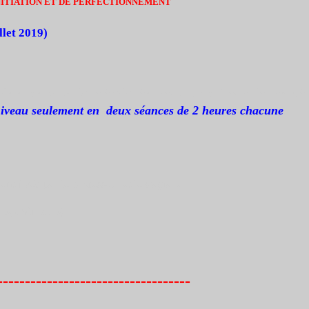
ITIATION ET DE
PERFECTIONNEMENT
 2019)
e et de la tactique échiquéennes aux adultes et jeunes dé
niveau
seulement en deux séances de 2 heures chacune
t fixés par le professeur et le stagiare
nts, chômeurs)
-----------------------------------