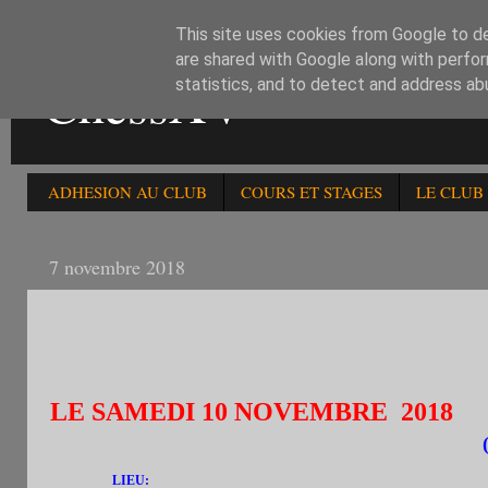
This site uses cookies from Google to del
are shared with Google along with perfor
ChessXV
statistics, and to detect and address ab
ADHESION AU CLUB
COURS ET STAGES
LE CLUB
7 novembre 2018
LE 10/11:180è RAPIDE HOMOLOGUE FFE -2200 et -
LE SAMEDI 10 NOVEMBRE 2018
LIEU:
Salon de thé japonais Hana Bento 96 r Cambronne