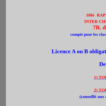
75015 Paris.M°Vaugirard
180è RA
INTER CH
7R. 
compté pour les cla
Licence A ou B obligat
De
1) TO
2) TO
(
conseillé aux