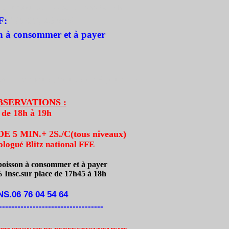
 tel.sms ou sur place de 14h45 à 15h.
F:
10€/6€(-20 ans)
on à consommer
et à payer
pour chaque groupe de 8 joueurs
BSERVATIONS :
de 18h à 19h
 5 MIN.+ 2S./C(tous niveaux)
ologué Blitz national FFE
boisson à consommer et à payer
c.sur place de 17h45 à 18h
S.06 76 04 54 64
----------------------------------