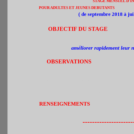
STAGE MENSUEL D'IN
POUR ADULTES ET JEUNES DEBUTANTS
( de septembre 2018 à juillet
OBJECTIF DU STAGE
Apprendre des principes fondamentaux de la stratégi
ou faux-débutants pour
améliorer rapidement leur 
OBSERVATIONS
1) Le stage est individuel (une seule personne)
2) Les horaires des deux séances de deux heures sont libremen
3)Coût du stage :70
€ (60€ pour les moins de 20 ans , étudia
RENSEIGNEMENTS
:
06 76 04 54 64
---------------------