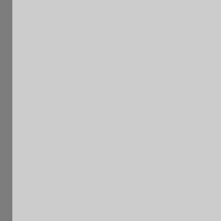
P
Rapid
Pay
Ligu
Nom
Cat.
Club
e
s
e
l
2174
Sen
GE
1
DU MAIRE Jerome
IDF
F
M
R
2172
Sep
PE
2
SOTELO Renzo
IDF
Inte
F
M
R
1920
Vet
3
SOKO Pht
VIE
IDF
Inte
F
M
BALLATORE
1891
Vet
FR
4
IDF
Inte
Gerard
F
M
A
2011
Sep
FR
5
RUDIANO Nicolas
IDF
Inte
F
M
A
1404
Sep
PO
Le P
6
LUCAS Yann
IDF
F
M
R
d'Av
1573
Sen
EG
7
ISRAEL Delphine
IDF
Inte
F
F
Y