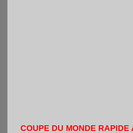
1410
Vet
8
ALBERTELLI Max
ITA
IDF
Inte
N
M
1700
Sen
MT
9
CHEIKH Hachim
IDF
F
M
N
1
RAFALIMANANA
1130
Sen
FR
IDF
Club
Hary
N
M
A
0
1
1510
Sep
TO
ABBEY Anate
IDF
Alek
N
M
G
1
1
GERASIMENKO
1499
Sen
RU
IDF
Anna
N
F
S
2
COUPE DU MONDE RAPIDE A