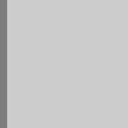
P
Pay
Ligu
Nom
Blitz
Cat.
s
e
l
Sep
1
RUDIANO Nicolas
1948 F
FRA
IDF
M
Sen
2
DU MAIRE Jerome
2100 F
GER
IDF
M
Sep
3
SOTELO Renzo
2104 F
PER
IDF
M
1240
4
ALBERTELLI Max
VetM
ITA
IDF
N
1820
Sen
5
CHEIKH Hachim
MTN
IDF
N
M
Sep
6
ABBEY Anate
1575 F
TOG
IDF
M
RAFALIMANANA
1130
Sen
7
FRA
IDF
Hary
N
M