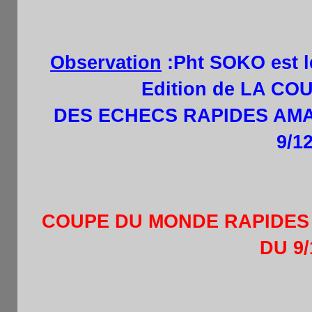
4
Delphine ISRAEL
EGY
F
Observation
:Pht SOKO est l
Edition de LA C
DES ECHECS RAPIDES AMAT
9/1
COUPE DU MONDE RAPIDES A
DU 9/
TOURNOI B DE CONSOLATI
Classement aprè