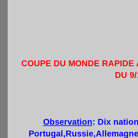
N
920
7
Marin LY
FRA
0
N
COUPE DU MONDE RAPIDE A
DU 9/
Observation
: Dix nation
Portugal,Russie,Allemagne