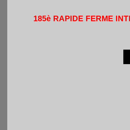
185è RAPIDE FERME INT
Grille après 
Rapi
Moyenne : 1650
Pays
1
de
2174
1
Jerome DU MAIRE
GER
F
2011
2
Nicolas RUDIANO
FRA
0
F
1891
3
Gerard BALLATORE
FRA
0
F
1640
4
Eric MARMIER
FRA
0
N
1404
5
Yann LUCAS
FRA
0
F
1510
6
Anate ABBEY
FRA
0