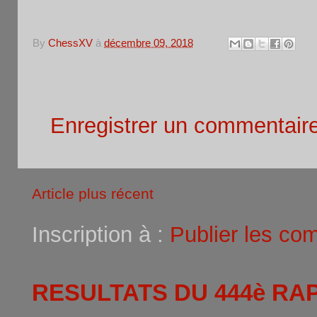
GERASIMENKO
1500
8
SenF
RUS
IDF
Anna
N
By
ChessXV
à
décembre 09, 2018
Aucun commentaire:
Enregistrer un commentair
Article plus récent
Inscription à :
Publier les co
RESULTATS DU 444è RA