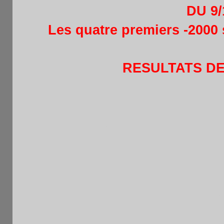
DU 9/
Les quatre premiers -2000 
RESULTATS DE
Grille après 
Rap
Moyenne : 1697
Pays
de
19
1
Pht SOKO
VIE
F
18
2
Gerard BALLATORE
FRA
F
14
3
Yann LUCAS
POR
F
15