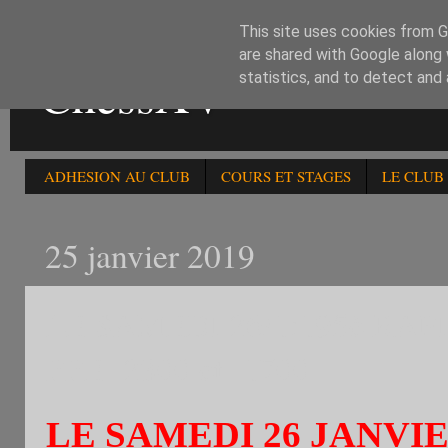
This site uses cookies from Go
are shared with Google along 
ChessXV
statistics, and to detect and
ADHESION AU CLUB
COURS ET STAGES
LE CLUB
25 janvier 2019
LE SAMEDI 26/1:195è R
FFE -2300 et -1700
LE SAMEDI 26 JANVIE