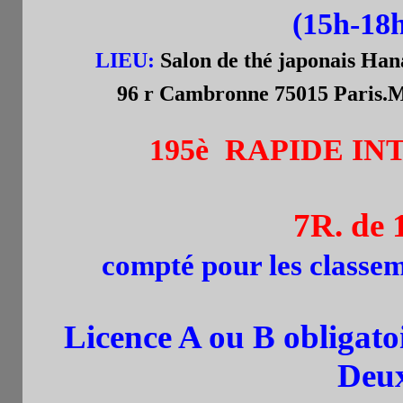
(15h-18h
LIEU:
Salon de thé japonais Han
96 r Cambronne
75015 Paris.
195
è
RAPIDE
IN
7R. de 
compté pour les classe
Licence A ou B obligatoi
Deu