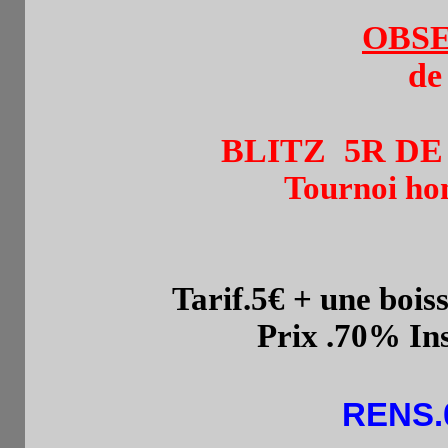
OBSE
de
BLITZ 5R DE 5 
Tournoi ho
Tarif.5
€ + une bois
Prix .70% Insc.s
RENS.0