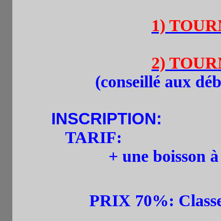
1) TOURN
2) TOURN
(
conseillé aux déb
INSCRIPTION:
par tel
TARIF:
10€/(6€:-20 
+ une boisson 
PRIX
70%:
Class