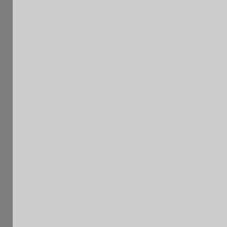
COUPE DU MONDE B
Classem
Pa
Pl
Nom
Blitz
Cat.
s
Sep
1
LICAYAN Albert
2144 F
PH
M
Sep
2
SOTELO Renzo
2104 F
P
M
Sen
3
BOUROGAA Younes
1774 F
T
M
1860
Sep
4
TIMERY Richard
F
N
M
1770
Sep
5
SOLE Patrick
F
N
M
6
SOKO Ph.
1751 F
VetM
VI
Sep
7
ABBEY Anate
1575 F
T
M