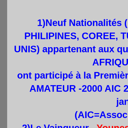
1
)Neuf
Nationalités
PHILIPINES, COREE, 
UNIS) appartenant aux q
AFRIQU
ont participé à la Pre
AMATEUR -2000 AIC 201
ja
(AIC=Associ
2)Le Vainqueur ,
Youne