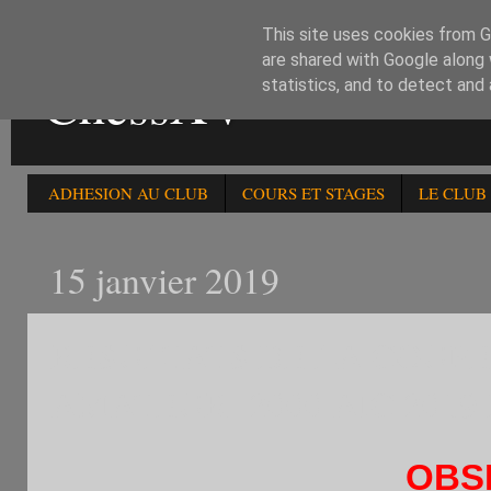
This site uses cookies from Go
are shared with Google along 
ChessXV
statistics, and to detect and
ADHESION AU CLUB
COURS ET STAGES
LE CLUB
15 janvier 2019
RESULTATS DE LA COUPE
AMATEUR -2000 AIC 2019 
OBS