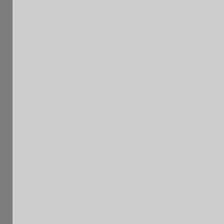
1850
Cad
K
8
KIM Jisu
N
M
R
9
SHREM Stephane
1790 F
VetM
U
1
1590
Sen
BOUAZIZ Fadhel
T
0
N
M
1710
11
SCHMITT Bastien
JunM
F
N
1
Sen
CELIK Erman
1527 F
F
2
M
1
1800
DEMANGE Jean
VetM
F
3
N
1
RAFALIMANANA
1330
Sen
F
4
Hary
N
M
1
1300
ALBERTELLI Max
VetM
IT
5
N
1
1399
Sep
GOUIN Christophe
F
6
N
M