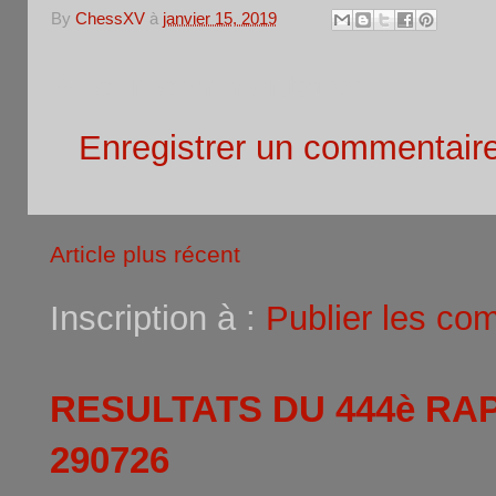
By
ChessXV
à
janvier 15, 2019
Aucun commentaire:
Enregistrer un commentair
Article plus récent
Inscription à :
Publier les co
RESULTATS DU 444è RA
290726