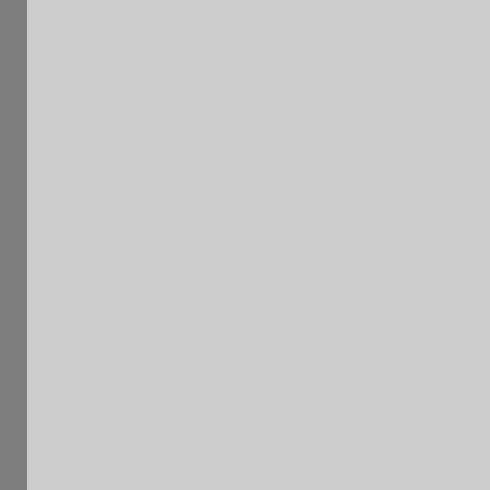
COUPE DU MONDE DE BIATHLON D'ECH
Classement
Pl
Nom
Rapide
Cat.
1
SOTELO Renzo
2172 F
Sep
2
BOUROGAA Younes
1864 F
Sen
3
LE BAS Alexis
1950 F
Sen
4
LICAYAN Albert
2094 F
Sep
5
ABBEY Anate
1570 N
Sep
6
SHREM Stephane
1857 F
Sep
7
ATTOUI Adrien
1750 N
Sen
8
PILARD Florent
1399 E
Sen
9
SOKO Ph
1751 F
VetM
10
BONCOURRE Tangui
1399 E
Sen
11
RAFALIMANANA Hary
1410 N
Sen