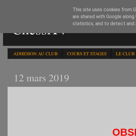
This site uses cookies from Go
are shared with Google along 
ChessXV
statistics, and to detect and
ADHESION AU CLUB
COURS ET STAGES
LE CLUB
12 mars 2019
RESULTATS DE LA COUP
ECHECS RAPIDES ET BLIT
OBS