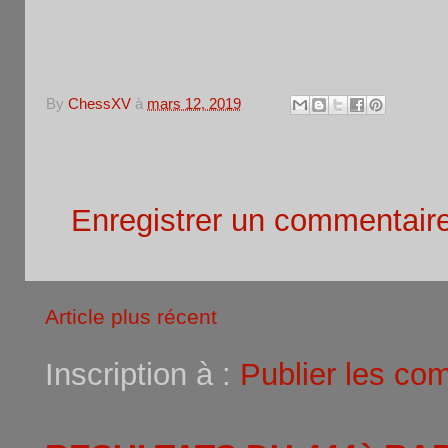
12
ALBERTELLI Max
1490 N
VetM
By
ChessXV
à
mars 12, 2019
Aucun commentaire:
Enregistrer un commentair
Article plus récent
Inscription à :
Publier les co