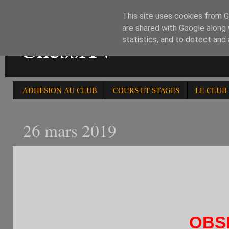
This site uses cookies from Go
are shared with Google along 
ChessXV
statistics, and to detect and
ADHESION AU CLUB
COURS ET STAGES
LE CLUB
26 mars 2019
RESULTATS DU 1ER CHAM
COMMUNAUTE INTERNATIO
OBS