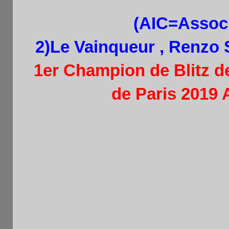
(AIC=Associ
2)Le Vainqueur ,
Renzo 
1er Champion de Blitz d
de Paris 2019 
CHAMPIONNAT DE BLITZ DE
Classement
Pl
Nom
Blitz
Cat.
1
SOTELO Renzo
2104 F
Sep
2
TIMERY Richard
1820 N
Sep
3
BOUROGAA Younes
1774 F
Sen
4
LICAYAN Albert
2144 F
Sep