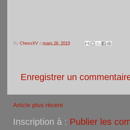
5
LE BAS Alexis
1930 N
Sen
6
CHIARONI Gerard
1580 N
VetM
7
SOKO Ph.
1751 F
VetM
8
ABBEY Anate
1575 F
Sep
9
ALBERTELLI Max
1290 N
VetM
By
ChessXV
à
mars 26, 2019
Aucun commentaire:
Enregistrer un commentair
Article plus récent
Inscription à :
Publier les co