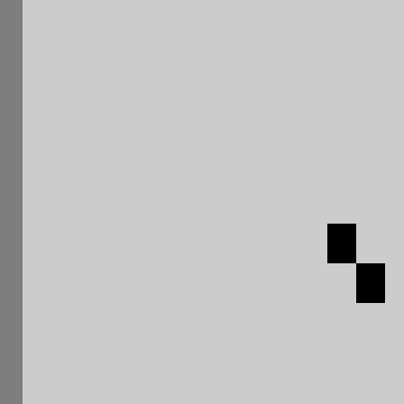
2006
8
Nicolas RUDIANO
FRA
0
0
1
0
0
F
227è RAPIDE FERME INT
Grille après la ronde 4
Rapid
Moyenne : 1666
Pays
1
2
Pt
e
1751
1 1
1
Hieu PHAM
FRA
4
F
1 1
1580
0 0
2
Marc EMSALEM
FRA
0
N
0 0
226è RAPIDE FERME INT