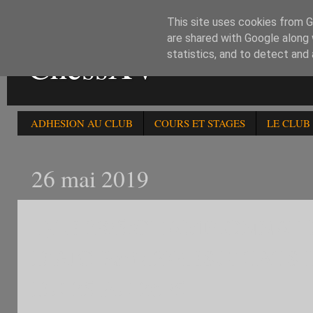
This site uses cookies from Go
are shared with Google along 
ChessXV
statistics, and to detect and
ADHESION AU CLUB
COURS ET STAGES
LE CLUB
26 mai 2019
1)LE 28/5:CHAMPIONNAT
D'AIC-Paris.2)RESULTAT
DU 25 AU 26 /5