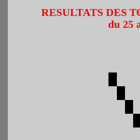
RESULTATS DES T
du 25 
BLITZ DU 26/5/19
Grille après la ronde 6
Moyenne : 1905
Pays
Blitz
1
2
3
4
1998
½
1
Cristiano TIERES
POR
1 0
1 1
F
½
1924
2
Lazo LJUBOTINA
FRA
0 1
0 0
1 
F
1750
½
3
Alexis LE BAS
FRA
0 0
1 1
N
0
1948
½
½
4
Nicolas RUDIANO
FRA
0 0
F
½
1