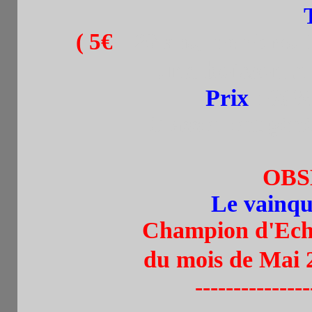
(
5€
: -20 ans, membres 
+ une boisson à
Prix
:
60% 
Classement génér
OBS
Le vainque
Champion d'Eche
du mois de Mai
---------------