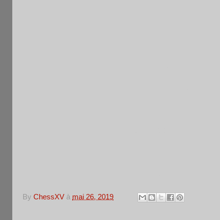
Grille après la ronde 5
Moyenne : 1717
Pa
1
Alexis LE BAS
FR
2
Cristiano TIERES
P
3
Nicolas RUDIANO
FR
4
Anate ABBEY
FR
5
Hieu PHAM
FR
6
Max ALBERTELLI
FR
By
ChessXV
à
mai 26, 2019