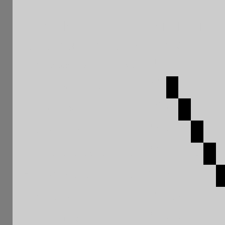
227è RAPIDE FERME INT
Grille après la ronde 7
Rapi
Moyenne : 1921
Pays
1
2
3
4
5
de
2065
1
Cristiano TIERES
POR
1
1
1
0
F
1891
2
Gerard BALLATORE
FRA
0
0
1
1
F
1938
3
Alexis LE BAS
FRA
0
1
½
1
F
1960
4
Gilles RIAZUELO
FRA
0
0
½
1
N
1820
5
Patrick SOLE
FRA
1
0
0
0
N
1770
6
Michael CLAIR
FRA
½
0
0
1
1
F
1917
7
Lazo LJUBOTINA
FRA
0
0
1
0
0
F