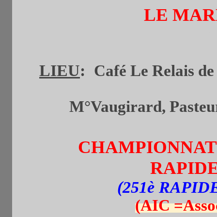
LE MARD
(de
LIEU
:
Café Le Relais de 
M°Vaugirard, Pasteur 
CHAMPIONNAT
RAPIDE
(251è RAPI
(AIC =Assoc