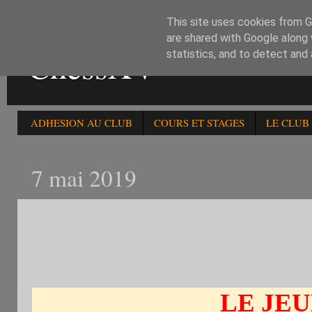
This site uses cookies from Go
are shared with Google along 
ChessXV
statistics, and to detect and
ADHESION AU CLUB
COURS ET STAGES
LE CLUB
7 mai 2019
LE 9/5:40è RAPIDE HEB
D'ENTRAINEMENT..RESUL
LE JEU