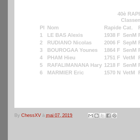
40è RAP
Classem
Pl
Nom
Rapide
Cat.
1
LE BAS Alexis
1938 F
SenM
2
RUDIANO Nicolas
2006 F
SepM
3
BOUROGAA Younes
1864 F
SenM
4
PHAM Hieu
1751 F
VetM
5
RAFALIMANANA Hary
1218 F
SenM
6
MARMIER Eric
1570 N
VetM
By
ChessXV
à
mai 07, 2019
Aucun commentaire: