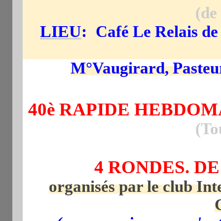
(de
LIEU
:
Café Le Relais de 
M°Vaugirard, Pasteur 
40è RAPIDE HEBDO
(To
4 RONDES. DE
organisés par le club Int