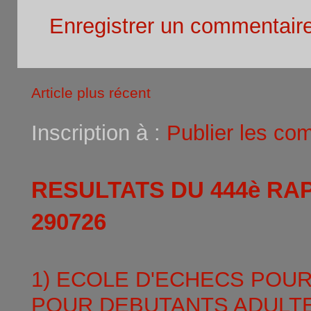
Enregistrer un commentair
Article plus récent
Inscription à :
Publier les co
RESULTATS DU 444è RA
290726
1) ECOLE D'ECHECS POU
POUR DEBUTANTS ADULTE