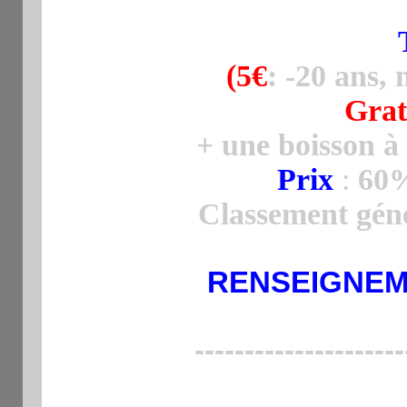
(5
€
: -20 ans,
Gratu
+ une boisson à
Prix
:
60%
Classement géné
RENSEIGNE
---------------------