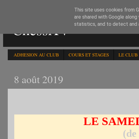
This site uses cookies from Go
are shared with Google along 
ChessXV
statistics, and to detect and
ADHESION AU CLUB
COURS ET STAGES
LE CLUB
8 août 2019
LE 10/8 :241è RAPIDE D'
LE SAMED
(de