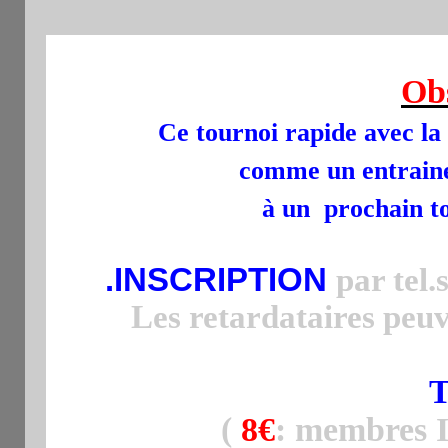
Ob
Ce tournoi rapide avec la 
comme un entraine
à un prochain to
.INSCRIPTION
par tel.
Les retardataires peuv
T
(
8
€
: membres I