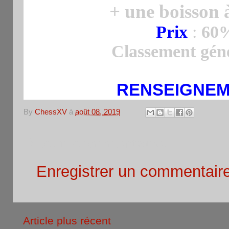
+ une boisson 
Prix
:
60%
Classement géné
RENSEIGNE
By
ChessXV
à
août 08, 2019
Aucun commentaire:
Enregistrer un commentair
Article plus récent